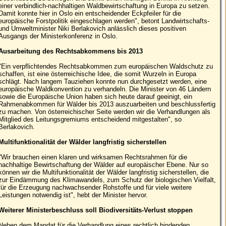
einer verbindlich-nachhaltigen Waldbewirtschaftung in Europa zu setzen.
Damit konnte hier in Oslo ein entscheidender Eckpfeiler für die
europäische Forstpolitik eingeschlagen werden", betont Landwirtschafts-
und Umweltminister Niki Berlakovich anlässlich dieses positiven
Ausgangs der Ministerkonferenz in Oslo.
Ausarbeitung des Rechtsabkommens bis 2013
"Ein verpflichtendes Rechtsabkommen zum europäischen Waldschutz zu
schaffen, ist eine österreichische Idee, die somit Wurzeln in Europa
schlägt. Nach langem Tauziehen konnte nun durchgesetzt werden, eine
europäische Waldkonvention zu verhandeln. Die Minister von 46 Ländern
sowie die Europäische Union haben sich heute darauf geeinigt, ein
Rahmenabkommen für Wälder bis 2013 auszuarbeiten und beschlussfertig
zu machen. Von österreichischer Seite werden wir die Verhandlungen als
Mitglied des Leitungsgremiums entscheidend mitgestalten", so
Berlakovich.
Multifunktionalität der Wälder langfristig sicherstellen
"Wir brauchen einen klaren und wirksamen Rechtsrahmen für die
nachhaltige Bewirtschaftung der Wälder auf europäischer Ebene. Nur so
können wir die Multifunktionalität der Wälder langfristig sicherstellen, die
zur Eindämmung des Klimawandels, zum Schutz der biologischen Vielfalt,
für die Erzeugung nachwachsender Rohstoffe und für viele weitere
Leistungen notwendig ist", hebt der Minister hervor.
Weiterer Ministerbeschluss soll Biodiversitäts-Verlust stoppen
Neben dem Mandat für die Verhandlung eines rechtlich bindenden