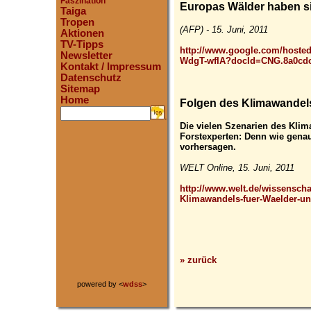
Faszination
Europas Wälder haben si
Taiga
Tropen
(AFP) - 15. Juni, 2011
Aktionen
TV-Tipps
http://www.google.com/hoste
Newsletter
WdgT-wfIA?docId=CNG.8a0cdc
Kontakt / Impressum
Datenschutz
Sitemap
Home
Folgen des Klimawandels
.
Die vielen Szenarien des Kli
Forstexperten: Denn wie genau
vorhersagen.
WELT Online, 15. Juni, 2011
http://www.welt.de/wissenscha
Klimawandels-fuer-Waelder-unk
» zurück
powered by <
wdss
>