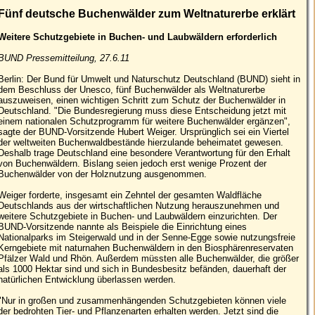
Fünf deutsche Buchenwälder zum Weltnaturerbe erklärt
Weitere Schutzgebiete in Buchen- und Laubwäldern erforderlich
BUND Pressemitteilung, 27.6.11
Berlin: Der Bund für Umwelt und Naturschutz Deutschland (BUND) sieht in
dem Beschluss der Unesco, fünf Buchenwälder als Weltnaturerbe
auszuweisen, einen wichtigen Schritt zum Schutz der Buchenwälder in
Deutschland. "Die Bundesregierung muss diese Entscheidung jetzt mit
einem nationalen Schutzprogramm für weitere Buchenwälder ergänzen",
sagte der BUND-Vorsitzende Hubert Weiger. Ursprünglich sei ein Viertel
der weltweiten Buchenwaldbestände hierzulande beheimatet gewesen.
Deshalb trage Deutschland eine besondere Verantwortung für den Erhalt
von Buchenwäldern. Bislang seien jedoch erst wenige Prozent der
Buchenwälder von der Holznutzung ausgenommen.
Weiger forderte, insgesamt ein Zehntel der gesamten Waldfläche
Deutschlands aus der wirtschaftlichen Nutzung herauszunehmen und
weitere Schutzgebiete in Buchen- und Laubwäldern einzurichten. Der
BUND-Vorsitzende nannte als Beispiele die Einrichtung eines
Nationalparks im Steigerwald und in der Senne-Egge sowie nutzungsfreie
Kerngebiete mit naturnahen Buchenwäldern in den Biosphärenreservaten
Pfälzer Wald und Rhön. Außerdem müssten alle Buchenwälder, die größer
als 1000 Hektar sind und sich in Bundesbesitz befänden, dauerhaft der
natürlichen Entwicklung überlassen werden.
"Nur in großen und zusammenhängenden Schutzgebieten können viele
der bedrohten Tier- und Pflanzenarten erhalten werden. Jetzt sind die