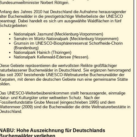
Bundesumweltminister Norbert Röttgen.
Anfang des Jahres 2010 hat Deutschland die Aufnahme herausragender
alter Buchenwälder in die prestigeträchtige Welterbeliste der UNESCO
beantragt. Dabei handelt es sich um ausgewählte Waldflächen in fünf
Schutzgebieten:
Nationalpark Jasmund (Mecklenburg-Vorpommern)
Serrahn im Müritz-Nationalpark (Mecklenburg-Vorpommern)
Grumsin im UNESCO-Biosphärenreservat Schorfheide-Chorin
(Brandenburg)
Nationalpark Hainich (Thüringen)
Nationalpark Kellerwald-Edersee (Hessen).
Diese Gebiete repräsentieren die wertvollsten Relikte großflächiger
naturbelassener Buchenwälder in Deutschland. Sie ergänzen hervorragend
das seit 2007 bestehende UNESCO-Weltnaturerbe Buchenurwälder der
Karpaten, mit denen die deutschen Gebiete nun eine gemeinsame Stätte
bilden.
Das UNESCO-Welterbeübereinkommen stellt herausragende, einmalige
Natur- und Kulturgüter unter weltweiten Schutz. Nach der
Fossilienfundstätte Grube Messel (eingeschrieben 1995) und dem
Wattenmeer (2009) sind die Buchenwälder die dritte Weltnaturerbestätte in
Deutschland.
NABU: Hohe Auszeichnung für Deutschlands
Buchenwälder verliehen