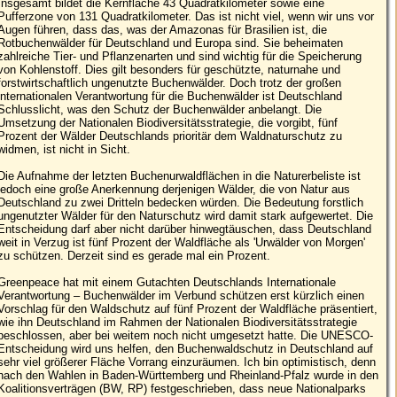
Insgesamt bildet die Kernfläche 43 Quadratkilometer sowie eine
Pufferzone von 131 Quadratkilometer. Das ist nicht viel, wenn wir uns vor
Augen führen, dass das, was der Amazonas für Brasilien ist, die
Rotbuchenwälder für Deutschland und Europa sind. Sie beheimaten
zahlreiche Tier- und Pflanzenarten und sind wichtig für die Speicherung
von Kohlenstoff. Dies gilt besonders für geschützte, naturnahe und
forstwirtschaftlich ungenutzte Buchenwälder. Doch trotz der großen
internationalen Verantwortung für die Buchenwälder ist Deutschland
Schlusslicht, was den Schutz der Buchenwälder anbelangt. Die
Umsetzung der Nationalen Biodiversitätsstrategie, die vorgibt, fünf
Prozent der Wälder Deutschlands prioritär dem Waldnaturschutz zu
widmen, ist nicht in Sicht.
Die Aufnahme der letzten Buchenurwaldflächen in die Naturerbeliste ist
jedoch eine große Anerkennung derjenigen Wälder, die von Natur aus
Deutschland zu zwei Dritteln bedecken würden. Die Bedeutung forstlich
ungenutzter Wälder für den Naturschutz wird damit stark aufgewertet. Die
Entscheidung darf aber nicht darüber hinwegtäuschen, dass Deutschland
weit in Verzug ist fünf Prozent der Waldfläche als 'Urwälder von Morgen'
zu schützen. Derzeit sind es gerade mal ein Prozent.
Greenpeace hat mit einem Gutachten Deutschlands Internationale
Verantwortung – Buchenwälder im Verbund schützen erst kürzlich einen
Vorschlag für den Waldschutz auf fünf Prozent der Waldfläche präsentiert,
wie ihn Deutschland im Rahmen der Nationalen Biodiversitätsstrategie
beschlossen, aber bei weitem noch nicht umgesetzt hatte. Die UNESCO-
Entscheidung wird uns helfen, den Buchenwaldschutz in Deutschland auf
sehr viel größerer Fläche Vorrang einzuräumen. Ich bin optimistisch, denn
nach den Wahlen in Baden-Württemberg und Rheinland-Pfalz wurde in den
Koalitionsverträgen (BW, RP) festgeschrieben, dass neue Nationalparks