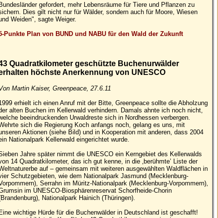
Bundesländer gefordert, mehr Lebensräume für Tiere und Pflanzen zu
sichern. Dies gilt nicht nur für Wälder, sondern auch für Moore, Wiesen
und Weiden", sagte Weiger.
5-Punkte Plan von BUND und NABU für den Wald der Zukunft
43 Quadratkilometer geschützte Buchenurwälder
erhalten höchste Anerkennung von UNESCO
Von Martin Kaiser, Greenpeace, 27.6.11
1999 erhielt ich einen Anruf mit der Bitte, Greenpeace sollte die Abholzung
der alten Buchen im Kellerwald verhindern. Damals ahnte ich noch nicht,
welche beeindruckenden Urwaldreste sich in Nordhessen verbergen.
Wehrte sich die Regierung Koch anfangs noch, gelang es uns, mit
unseren Aktionen (siehe Bild) und in Kooperation mit anderen, dass 2004
ein Nationalpark Kellerwald eingerichtet wurde.
Sieben Jahre später nimmt die UNESCO ein Kerngebiet des Kellerwalds
von 14 Quadratkilometer, das ich gut kenne, in die ‚berühmte’ Liste der
Weltnaturerbe auf – gemeinsam mit weiteren ausgewählten Waldflächen in
vier Schutzgebieten, wie dem Nationalpark Jasmund (Mecklenburg-
Vorpommern), Serrahn im Müritz-Nationalpark (Mecklenburg-Vorpommern),
Grumsin im UNESCO-Biosphärenreservat Schorfheide-Chorin
(Brandenburg), Nationalpark Hainich (Thüringen).
Eine wichtige Hürde für die Buchenwälder in Deutschland ist geschafft!