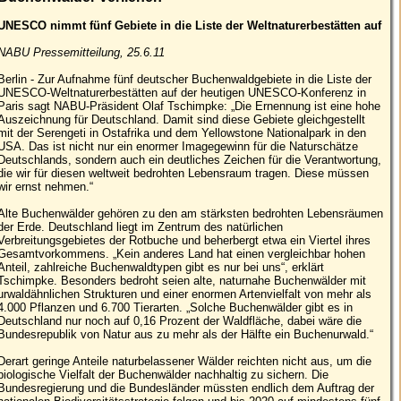
UNESCO nimmt fünf Gebiete in die Liste der Weltnaturerbestätten auf
NABU Pressemitteilung, 25.6.11
Berlin - Zur Aufnahme fünf deutscher Buchenwaldgebiete in die Liste der
UNESCO-Weltnaturerbestätten auf der heutigen UNESCO-Konferenz in
Paris sagt NABU-Präsident Olaf Tschimpke: „Die Ernennung ist eine hohe
Auszeichnung für Deutschland. Damit sind diese Gebiete gleichgestellt
mit der Serengeti in Ostafrika und dem Yellowstone Nationalpark in den
USA. Das ist nicht nur ein enormer Imagegewinn für die Naturschätze
Deutschlands, sondern auch ein deutliches Zeichen für die Verantwortung,
die wir für diesen weltweit bedrohten Lebensraum tragen. Diese müssen
wir ernst nehmen.“
Alte Buchenwälder gehören zu den am stärksten bedrohten Lebensräumen
der Erde. Deutschland liegt im Zentrum des natürlichen
Verbreitungsgebietes der Rotbuche und beherbergt etwa ein Viertel ihres
Gesamtvorkommens. „Kein anderes Land hat einen vergleichbar hohen
Anteil, zahlreiche Buchenwaldtypen gibt es nur bei uns“, erklärt
Tschimpke. Besonders bedroht seien alte, naturnahe Buchenwälder mit
urwaldähnlichen Strukturen und einer enormen Artenvielfalt von mehr als
4.000 Pflanzen und 6.700 Tierarten. „Solche Buchenwälder gibt es in
Deutschland nur noch auf 0,16 Prozent der Waldfläche, dabei wäre die
Bundesrepublik von Natur aus zu mehr als der Hälfte ein Buchenurwald.“
Derart geringe Anteile naturbelassener Wälder reichten nicht aus, um die
biologische Vielfalt der Buchenwälder nachhaltig zu sichern. Die
Bundesregierung und die Bundesländer müssten endlich dem Auftrag der