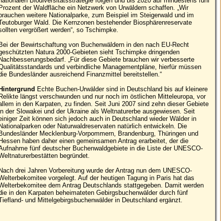
nationalen Biodiversitätsstrategie folgen und bis 2020 auf mindestens fünf
Prozent der Waldfläche ein Netzwerk von Urwäldern schaffen. „Wir
brauchen weitere Nationalparke, zum Beispiel im Steigerwald und im
Teutoburger Wald. Die Kernzonen bestehender Biosphärenreservate
sollten vergrößert werden“, so Tschimpke.
Bei der Bewirtschaftung von Buchenwäldern in den nach EU-Recht
geschützten Natura 2000-Gebieten sieht Tschimpke dringenden
Nachbesserungsbedarf. „Für diese Gebiete brauchen wir verbesserte
Qualitätsstandards und verbindliche Managementpläne, hierfür müssen
die Bundesländer ausreichend Finanzmittel bereitstellen.“
Hintergrund
Echte Buchen-Urwälder sind in Deutschland bis auf kleinere
Relikte längst verschwunden und nur noch im östlichen Mitteleuropa, vor
allem in den Karpaten, zu finden. Seit Juni 2007 sind zehn dieser Gebiete
in der Slowakei und der Ukraine als Weltnaturerbe ausgewiesen. Seit
einiger Zeit können sich jedoch auch in Deutschland wieder Wälder in
Nationalparken oder Naturwaldreservaten natürlich entwickeln. Die
Bundesländer Mecklenburg-Vorpommern, Brandenburg, Thüringen und
Hessen haben daher einen gemeinsamen Antrag erarbeitet, der die
Aufnahme fünf deutscher Buchenwaldgebiete in die Liste der UNESCO-
Weltnaturerbestätten begründet.
Nach drei Jahren Vorbereitung wurde der Antrag nun dem UNESCO-
Welterbekomitee vorgelegt. Auf der heutigen Tagung in Paris hat das
Welterbekomitee dem Antrag Deutschlands stattgegeben. Damit werden
die in den Karpaten beheimateten Gebirgsbuchenwälder durch fünf
Tiefland- und Mittelgebirgsbuchenwälder in Deutschland ergänzt.