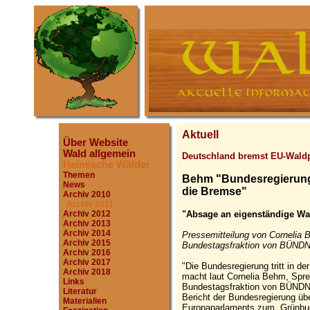
Aktuell
Über Website
Wald allgemein
Deutschland bremst EU-Waldp
Heimische Wälder
Themen
Behm "Bundesregierung t
News
die Bremse"
Archiv 2010
Archiv 2011
"Absage an eigenständige Wal
Archiv 2012
Archiv 2013
Archiv 2014
Pressemitteilung von Cornelia B
Archiv 2015
Bundestagsfraktion von BÜNDN
Archiv 2016
Archiv 2017
"Die Bundesregierung tritt in d
Archiv 2018
macht laut Cornelia Behm, Sprec
Links
Bundestagsfraktion von BÜNDNI
Literatur
Bericht der Bundesregierung üb
Materialien
Europaparlaments zum ,Grünbu