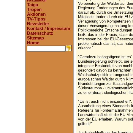
Faszination
Vorbereitung der Wälder auf den 
Taiga
Regierung Forderungen des Eur
Tropen
darauf ab, durch die Umsetzung 
Aktionen
Mitgliedsstaaten durch die EU z
TV-Tipps
Verlagerung von Kompetenzen na
Newsletter
dieser Verweigerungshaltung ken
Kontakt / Impressum
Politikbereiche Entscheidungen tr
Datenschutz
heißt das in der Praxis, dass di
Sitemap
Interessen bei der EU-Gesetzgeb
Home
problematisch das ist, das habe
erkannt."
.
"Geradezu beängstigend ist es",
Bundesregierung schreibt, sie 
integraler Bestandteil von nach
gesondert davon zu betrachten 
Waldschutzpolitik ist angesicht
europäischen Wälder durch Klim
Brandstiftungen zur Baulandgew
Südosteuropa - unverantwortlic
zu einer derart ideologischen H
"Es ist auch nicht einzusehen"
Ausarbeitung eines Standards für
Referenz für Fördermaßnahmen 
Landwirtschaft stellt die EU Mi
von der EU erhalten. Warum so
gelten?"
Zur Entschließung des Europap