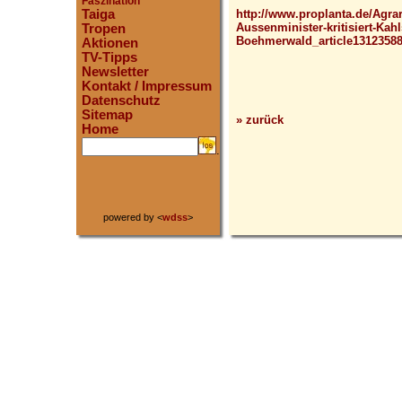
Faszination
http://www.proplanta.de/Agra
Taiga
Aussenminister-kritisiert-Kah
Tropen
Boehmerwald_article13123588
Aktionen
TV-Tipps
Newsletter
Kontakt / Impressum
Datenschutz
Sitemap
» zurück
Home
.
powered by <
wdss
>