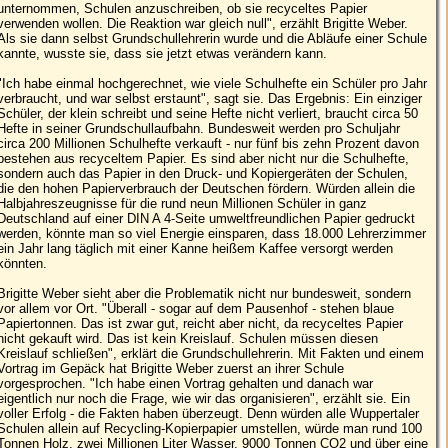
unternommen, Schulen anzuschreiben, ob sie recyceltes Papier
verwenden wollen. Die Reaktion war gleich null", erzählt Brigitte Weber.
Als sie dann selbst Grundschullehrerin wurde und die Abläufe einer Schule
kannte, wusste sie, dass sie jetzt etwas verändern kann.
"Ich habe einmal hochgerechnet, wie viele Schulhefte ein Schüler pro Jahr
verbraucht, und war selbst erstaunt", sagt sie. Das Ergebnis: Ein einziger
Schüler, der klein schreibt und seine Hefte nicht verliert, braucht circa 50
Hefte in seiner Grundschullaufbahn. Bundesweit werden pro Schuljahr
circa 200 Millionen Schulhefte verkauft - nur fünf bis zehn Prozent davon
bestehen aus recyceltem Papier. Es sind aber nicht nur die Schulhefte,
sondern auch das Papier in den Druck- und Kopiergeräten der Schulen,
die den hohen Papierverbrauch der Deutschen fördern. Würden allein die
Halbjahreszeugnisse für die rund neun Millionen Schüler in ganz
Deutschland auf einer DIN A 4-Seite umweltfreundlichen Papier gedruckt
werden, könnte man so viel Energie einsparen, dass 18.000 Lehrerzimmer
ein Jahr lang täglich mit einer Kanne heißem Kaffee versorgt werden
könnten.
Brigitte Weber sieht aber die Problematik nicht nur bundesweit, sondern
vor allem vor Ort. "Überall - sogar auf dem Pausenhof - stehen blaue
Papiertonnen. Das ist zwar gut, reicht aber nicht, da recyceltes Papier
nicht gekauft wird. Das ist kein Kreislauf. Schulen müssen diesen
Kreislauf schließen", erklärt die Grundschullehrerin. Mit Fakten und einem
Vortrag im Gepäck hat Brigitte Weber zuerst an ihrer Schule
vorgesprochen. "Ich habe einen Vortrag gehalten und danach war
eigentlich nur noch die Frage, wie wir das organisieren", erzählt sie. Ein
voller Erfolg - die Fakten haben überzeugt. Denn würden alle Wuppertaler
Schulen allein auf Recycling-Kopierpapier umstellen, würde man rund 100
Tonnen Holz, zwei Millionen Liter Wasser, 9000 Tonnen CO2 und über eine