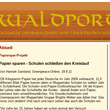
Aktuell
Papierspar-Projekt
Papier sparen - Schulen schließen den Kreislauf
Von Hannah Samland, Greenpeace-Online, 18.8.11
226 Kilogramm Papier hat jeder Deutsche im Jahr 2009 verbraucht, 11,5
Millionen Blatt Papier kamen allein in Wuppertaler Schulen im selben Jahr
in Schülerhand. Die Schulen sind Papier-Großverbraucher. Ob die Kopien
der Lehrer oder die Schulhefte der Kinder - überall findet sich Papier,
meistens kein umweltfreundliches. Für Grundschullehrerin und
Greenpeacerin der Wuppertaler Gruppe Brigitte Weber war daher klar: Das
muss sich ändern! Und nach und nach sehen das auch die Schulen ein.
"Vor zehn bis 15 Jahren haben wir schon einmal den Versuch