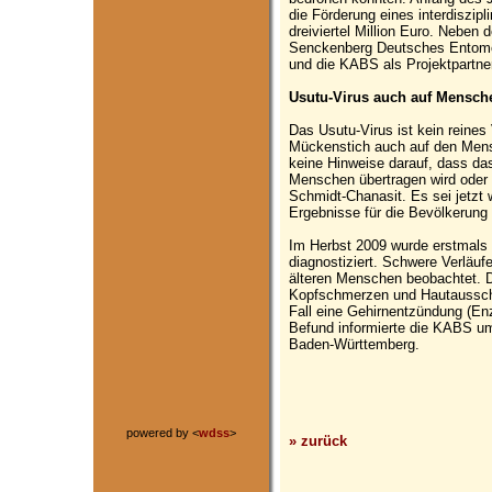
die Förderung eines interdiszipl
dreiviertel Million Euro. Neben
Senckenberg Deutsches Entomol
und die KABS als Projektpartner 
Usutu-Virus auch auf Mensch
Das Usutu-Virus ist kein reines
Mückenstich auch auf den Mensc
keine Hinweise darauf, dass da
Menschen übertragen wird oder g
Schmidt-Chanasit. Es sei jetzt 
Ergebnisse für die Bevölkerung
Im Herbst 2009 wurde erstmals U
diagnostiziert. Schwere Verlä
älteren Menschen beobachtet. Di
Kopfschmerzen und Hautaussch
Fall eine Gehirnentzündung (En
Befund informierte die KABS u
Baden-Württemberg.
powered by <
wdss
>
» zurück