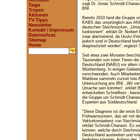
Faszination
sagt Dr. Jonas Schmidt-Chanasit
Taiga
BNI.
Tropen
Aktionen
Bereits 2010 fand die Gruppe u
TV-Tipps
KABS das ursprünglich aus Afr
Newsletter
deutschen Stechmücken. „Unse
Kontakt / Impressum
funktioniert“, erklärt Dr. Norber
Datenschutz
zwar alarmierend, da Usutu-Vir
Sitemap
jedoch sind in Deutschland bis
Home
diagnostiziert worden“, ergänzt
.
Seit etwa zwei Monaten beschäft
Tausenden von toten Tieren di
Deutschland (NABU) vor allem i
Württemberg. In einigen Gebiete
verschwunden. Auch Mitarbeiter
Waldsee sammeln zurzeit tote A
Untersuchung ans BNI. „Wir ver
Ursache sein könnten“, erklärt
entwickelten Schnelltest - basi
die Gruppe um Schmidt-Chanasi
Experten aus Süddeutschland.
"Diese Diagnose ist der erste Er
Frühwarnsystem, das wir mit d
Vektorkompetenz von Stechmücke
erklärt Schmidt-Chanasit. Es sei
können, welche durch Stechmüc
Deutschland ausbreiten und mö
bedrohen könnten. Anfang des J