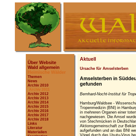
Aktuell
Über Website
Wald allgemein
Ursache für Amselsterben
Heimische Wälder
Themen
Amselsterben in Süddeu
News
gefunden
Archiv 2010
Archiv 2011
Bernhard-Nocht-Institut für Tro
Archiv 2012
Archiv 2013
Archiv 2014
Hamburg/Waldsee - Wissenschaft
Archiv 2015
Tropenmedizin (BNI) in Hamburg
Archiv 2016
in mehreren Organen einer tot
Archiv 2017
nachgewiesen. Die Amsel wurd
Archiv 2018
von Stechmücken in Deutschlan
Links
Aktionsgemeinschaft zur Bekä
Literatur
aufgefunden und an das BNI wei
Materialien
Vögel durch das Usutu-Virus bed