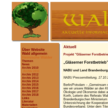
Aktuell
Über Website
Wald allgemein
Projekt "Gläserner Forstbetri
Heimische Wälder
Themen
„Gläserner Forstbetrieb
News
Archiv 2010
NABU und Land Brandenburg 
Archiv 2011
Archiv 2012
NABU Pressemitteilung, 17.10.
Archiv 2013
Archiv 2014
Berlin/Potsdam – „Gemeinsam 
Archiv 2015
Archiv 2016
wie wir unsere Wälder an den 
Archiv 2017
Ökologie und Ökonomie dabei am
Archiv 2018
Korth, Leiterin des Referats Wa
Links
Brandenburgischen Ministerium f
Literatur
Unterzeichnung der Kooperatio
Materialien
Bundesverband. Unter dem Titel