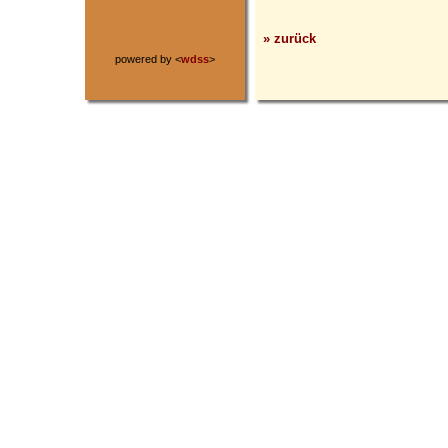
» zurück
powered by <
wdss
>