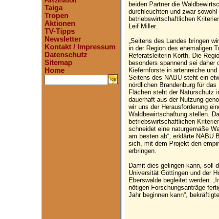
Faszination
beiden Partner die Waldbewirtsc
Taiga
durchleuchten und zwar sowohl
Tropen
betriebswirtschaftlichen Kriter
Aktionen
Leif Miller.
TV-Tipps
Newsletter
„Seitens des Landes bringen wi
Kontakt / Impressum
in der Region des ehemaligen T
Datenschutz
Referatsleiterin Korth. Die Regi
Sitemap
besonders spannend sei daher di
Kiefernforste in artenreiche un
Home
Seitens des NABU steht ein et
.
nördlichen Brandenburg für das 
Flächen steht der Naturschutz 
dauerhaft aus der Nutzung geno
wir uns der Herausforderung ein
Waldbewirtschaftung stellen. Da
betriebswirtschaftlichen Kriter
schneidet eine naturgemäße Wal
am besten ab“, erklärte NABU B
sich, mit dem Projekt den empi
erbringen.
Damit dies gelingen kann, soll
Universität Göttingen und der H
Eberswalde begleitet werden. „
nötigen Forschungsanträge ferti
Jahr beginnen kann“, bekräftigte