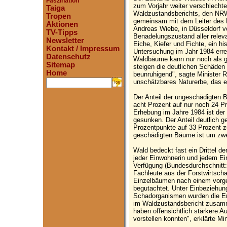
Faszination
zum Vorjahr weiter verschlechte
Taiga
Waldzustandsberichts, den NR
Tropen
gemeinsam mit dem Leiter des
Aktionen
Andreas Wiebe, in Düsseldorf v
TV-Tipps
Benadelungszustand aller rele
Newsletter
Eiche, Kiefer und Fichte, ein hi
Kontakt / Impressum
Untersuchung im Jahr 1984 erreic
Datenschutz
Waldbäume kann nur noch als g
Sitemap
steigen die deutlichen Schäden 
Home
beunruhigend", sagte Minister 
unschätzbares Naturerbe, das e
.
Der Anteil der ungeschädigten 
acht Prozent auf nur noch 24 Pr
Erhebung im Jahre 1984 ist der
gesunken. Der Anteil deutlich 
Prozentpunkte auf 33 Prozent
geschädigten Bäume ist um zwe
Wald bedeckt fast ein Drittel 
jeder Einwohnerin und jedem Ei
Verfügung (Bundesdurchschnitt:
Fachleute aus der Forstwirtsch
Einzelbäumen nach einem vorg
begutachtet. Unter Einbeziehun
Schadorganismen wurden die Er
im Waldzustandsbericht zusam
haben offensichtlich stärkere A
vorstellen konnten", erklärte M