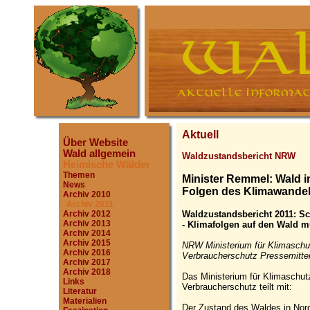
Aktuell
Über Website
Wald allgemein
Waldzustandsbericht NRW
Heimische Wälder
Themen
Minister Remmel: Wald 
News
Folgen des Klimawande
Archiv 2010
Archiv 2011
Waldzustandsbericht 2011: Sc
Archiv 2012
Archiv 2013
- Klimafolgen auf den Wald m
Archiv 2014
Archiv 2015
NRW Ministerium für Klimaschut
Archiv 2016
Verbraucherschutz Pressemittei
Archiv 2017
Archiv 2018
Das Ministerium für Klimaschut
Links
Verbraucherschutz teilt mit:
Literatur
Materialien
Der Zustand des Waldes in Nord