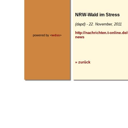
NRW-Wald im Stress
(dapd) - 22. November, 2011
http://nachrichten.t-online.d
powered by <
wdss
>
news
» zurück