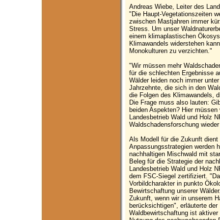
Andreas Wiebe, Leiter des Lan
"Die Haupt-Vegetationszeiten w
zwischen Mastjahren immer kürz
Stress. Um unser Waldnaturerb
einem klimaplastischen Ökosy
Klimawandels widerstehen kann.
Monokulturen zu verzichten."
"Wir müssen mehr Waldschaden
für die schlechten Ergebnisse 
Wälder leiden noch immer unter
Jahrzehnte, die sich in den W
die Folgen des Klimawandels, d
Die Frage muss also lauten: Gi
beiden Aspekten? Hier müssen wi
Landesbetrieb Wald und Holz 
Waldschadensforschung wieder z
Als Modell für die Zukunft dien
Anpassungsstrategien werden h
nachhaltigen Mischwald mit sta
Beleg für die Strategie der nac
Landesbetrieb Wald und Holz N
dem FSC-Siegel zertifiziert. "D
Vorbildcharakter in punkto Öko
Bewirtschaftung unserer Wälder
Zukunft, wenn wir in unserem Ha
berücksichtigen", erläuterte der
Waldbewirtschaftung ist aktiver