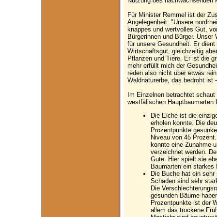
Nutzung des nachwachsenden R
Für Minister Remmel ist der Zu
Angelegenheit: "Unsere nordrhe
knappes und wertvolles Gut, vor
Bürgerinnen und Bürger. Unser W
für unsere Gesundheit. Er dient 
Wirtschaftsgut, gleichzeitig ab
Pflanzen und Tiere. Er ist die
mehr erfüllt mich der Gesundhe
reden also nicht über etwas rein
Waldnaturerbe, das bedroht ist 
Im Einzelnen betrachtet schaut 
westfälischen Hauptbaumarten 
Die Eiche ist die einzig
erholen konnte. Die de
Prozentpunkte gesunken
Niveau von 45 Prozent
konnte eine Zunahme u
verzeichnet werden. Der
Gute. Hier spielt sie eb
Baumarten ein starkes 
Die Buche hat ein sehr 
Schäden sind sehr star
Die Verschlechterungsr
gesunden Bäume haben d
Prozentpunkte ist der W
allem das trockene Frü