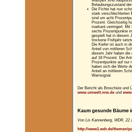
Mastjahr sind hauptursä
Belaubungszustand der
Die Fichte hat nun scho
stark verschlechterten
sind um acht Prozentpu
Prozent. Gleichzeitig 
markant verringert. Mit
sechs Prozentpunkte im
gespielt hat in diesem 
trockene Frühjahr setzt
Die Kiefer ist auch in
Anteil von mittleren S
diesem Jahr haben die 
auf 18 Prozent. Der An
Prozentpunkte auf nur
haben sich die Werte de
Anteil an mittleren Sch
Warnsignal.
Der Bericht als Broschüre und Ü
www.umwelt.nrw.de
und
www.
Kaum gesunde Bäume 
Von Lis Kannenberg, WDR, 22.
http://www1.wdr.de/themen/po