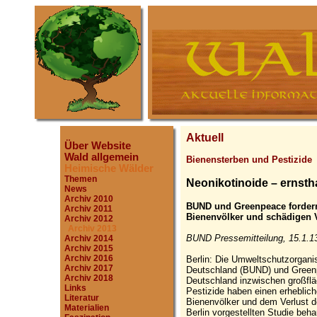
Aktuell
Über Website
Wald allgemein
Bienensterben und Pestizide
Heimische Wälder
Themen
Neonikotinoide – ernsthaf
News
Archiv 2010
BUND und Greenpeace fordern 
Archiv 2011
Bienenvölker und schädigen 
Archiv 2012
Archiv 2013
BUND Pressemitteilung, 15.1.1
Archiv 2014
Archiv 2015
Archiv 2016
Berlin: Die Umweltschutzorgani
Archiv 2017
Deutschland (BUND) und Greenpe
Archiv 2018
Deutschland inzwischen großflä
Links
Pestizide haben einen erheblich
Literatur
Bienenvölker und dem Verlust der
Materialien
Berlin vorgestellten Studie beha