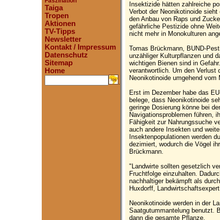
Faszination
Insektizide hätten zahlreiche p
Taiga
Verbot der Neonikotinoide sieht
Tropen
den Anbau von Raps und Zucker
Aktionen
gefährliche Pestizide ohne Weit
TV-Tipps
nicht mehr in Monokulturen ang
Newsletter
Kontakt / Impressum
Tomas Brückmann, BUND-Pestizi
Datenschutz
unzähliger Kulturpflanzen und 
Sitemap
wichtigen Bienen sind in Gefahr
verantwortlich. Um den Verlust
Home
Neonikotinoide umgehend vom
.
Erst im Dezember habe das EU-P
belege, dass Neonikotinoide seh
geringe Dosierung könne bei de
Navigationsproblemen führen, ih
Fähigkeit zur Nahrungssuche ver
auch andere Insekten und weiter
Insektenpopulationen werden du
dezimiert, wodurch die Vögel ih
Brückmann.
"Landwirte sollten gesetzlich ve
Fruchtfolge einzuhalten. Dadur
nachhaltiger bekämpft als durc
Huxdorff, Landwirtschaftsexper
Neonikotinoide werden in der La
Saatgutummantelung benutzt. B
dann die gesamte Pflanze.