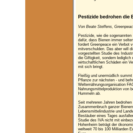
Pestizide bedrohen die 
Von Beate Steffens, Greenpeac
Pestizide, wie die sogenannten 
dafür, dass Bienen immer sel
fordert Greenpeace ein Verbot 
mitverschulden. Das aber will die
vorgestellten Studie des Indust
die Giftigkeit, sondern lediglic
wirtschaftlichen Schäden ein Ve
mit sich bringt.
Fleißig und unermüdlich summt 
Pflanze zur nächsten - und befr
Welternährungsorganisation FAO 
Nahrungsmittelproduktion von b
Hummeln ab.
Seit mehreren Jahren bedrohen
Zusammenbruch ganzer Bienenvöl
Lebensmittelindustrie und Landw
Bestäuber eines Tages ausfallen
Studie des IVA nicht mit einbe
Hohenheim beträgt der ökonomi
weltweit 70 bis 100 Milliarden E