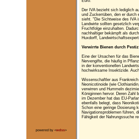
Euro.
Der IVA bezieht sich lediglich 
und Zuckerrüben, den er durch 
sieht. "Die Sichtweise des IVA i
Landwirte sollten gesetzlich ver
Fruchtfolge einzuhalten. Dadur
nachhaltiger bekämpft als durc
Huxdorff, Landwirtschaftsexper
Verwirrte Bienen durch Pestiz
Eine der Ursachen für das Bien
Nervengifte, die häufig in Pfl
in der konventionellen Landwirts
hochwirksame Insektizide. Auch f
Wissenschaftler aus Frankreich
Neonicotinoide (wie Clothianidi
verwirren und Hummeln dezimie
Königinnen hervor. Deren Zahl b
im Dezember hat das EU-Parlame
ebenfalls belegt, dass Neonikoti
Schon eine geringe Dosierung k
Navigationsproblemen führen, di
Fähigkeit der Nahrungssuche re
powered by <
wdss
>