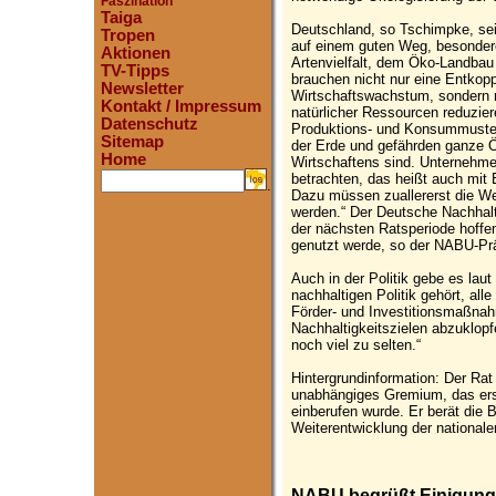
Faszination
Taiga
Deutschland, so Tschimpke, sei 
Tropen
auf einem guten Weg, besondere
Aktionen
Artenvielfalt, dem Öko-Landba
TV-Tipps
brauchen nicht nur eine Entkop
Newsletter
Wirtschaftswachstum, sondern 
Kontakt / Impressum
natürlicher Ressourcen reduzie
Datenschutz
Produktions- und Konsummuster
Sitemap
der Erde und gefährden ganze 
Home
Wirtschaftens sind. Unternehme
betrachten, das heißt auch mit 
.
Dazu müssen zuallererst die We
werden.“ Der Deutsche Nachhalti
der nächsten Ratsperiode hoffe
genutzt werde, so der NABU-Prä
Auch in der Politik gebe es lau
nachhaltigen Politik gehört, all
Förder- und Investitionsmaßnah
Nachhaltigkeitszielen abzuklopf
noch viel zu selten.“
Hintergrundinformation: Der Rat
unabhängiges Gremium, das ers
einberufen wurde. Er berät die
Weiterentwicklung der nationale
NABU begrüßt Einigung