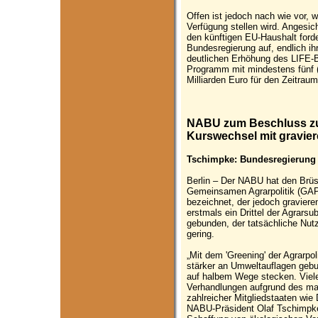
Offen ist jedoch nach wie vor, 
Verfügung stellen wird. Angesic
den künftigen EU-Haushalt for
Bundesregierung auf, endlich i
deutlichen Erhöhung des LIFE
Programm mit mindestens fünf (
Milliarden Euro für den Zeitrau
NABU zum Beschluss zur
Kurswechsel mit gravie
Tschimpke: Bundesregierung
Berlin – Der NABU hat den Brüs
Gemeinsamen Agrarpolitik (GAP)
bezeichnet, der jedoch graviere
erstmals ein Drittel der Agrars
gebunden, der tatsächliche Nutz
gering.
„Mit dem 'Greening' der Agrarpol
stärker an Umweltauflagen gebu
auf halbem Wege stecken. Viele
Verhandlungen aufgrund des ma
zahlreicher Mitgliedstaaten wie
NABU-Präsident Olaf Tschimpke