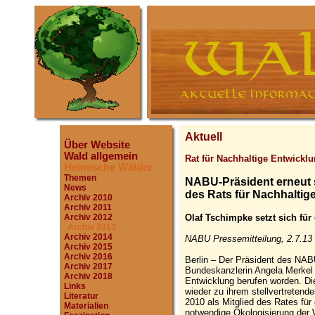
Aktuell
Über Website
Wald allgemein
Rat für Nachhaltige Entwickl
Heimische Wälder
Themen
NABU-Präsident erneut s
News
des Rats für Nachhaltig
Archiv 2010
Archiv 2011
Olaf Tschimpke setzt sich für
Archiv 2012
Archiv 2013
Archiv 2014
NABU Pressemitteilung, 2.7.13
Archiv 2015
Archiv 2016
Berlin – Der Präsident des NAB
Archiv 2017
Bundeskanzlerin Angela Merkel 
Archiv 2018
Entwicklung berufen worden. Di
Links
wieder zu ihrem stellvertretend
Literatur
2010 als Mitglied des Rates für
Materialien
notwendige Ökologisierung der W