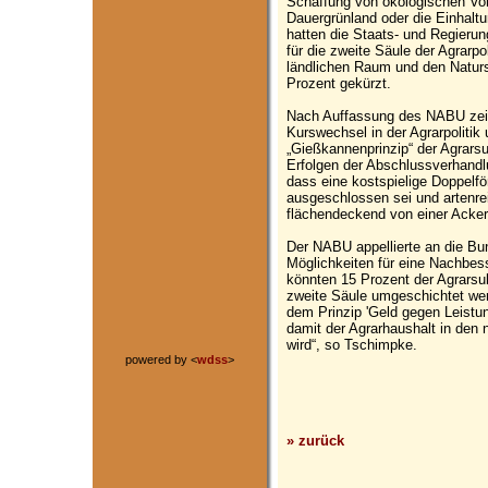
Schaffung von ökologischen Vor
Dauergrünland oder die Einhaltu
hatten die Staats- und Regieru
für die zweite Säule der Agrarp
ländlichen Raum und den Naturs
Prozent gekürzt.
Nach Auffassung des NABU zei
Kurswechsel in der Agrarpolitik
„Gießkannenprinzip“ der Agrars
Erfolgen der Abschlussverhand
dass eine kostspielige Doppel
ausgeschlossen sei und artenre
flächendeckend von einer Ack
Der NABU appellierte an die Bu
Möglichkeiten für eine Nachbes
könnten 15 Prozent der Agrarsu
zweite Säule umgeschichtet wer
dem Prinzip 'Geld gegen Leistung
damit der Agrarhaushalt in den 
wird“, so Tschimpke.
powered by <
wdss
>
» zurück