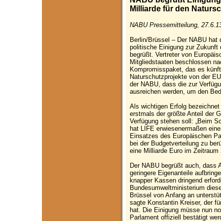
Milliarde für den Naturs
NABU Pressemitteilung, 27.6.1
Berlin/Brüssel – Der NABU hat 
politische Einigung zur Zukunf
begrüßt. Vertreter von Europä
Mitgliedstaaten beschlossen n
Kompromisspaket, das es künfti
Naturschutzprojekte von der EU 
der NABU, dass die zur Verfügu
ausreichen werden, um den Bed
Als wichtigen Erfolg bezeichne
erstmals der größte Anteil der 
Verfügung stehen soll: „Beim S
hat LIFE erwiesenermaßen eine
Einsatzes des Europäischen Par
bei der Budgetverteilung zu be
eine Milliarde Euro im Zeitraum
Der NABU begrüßt auch, dass Ant
geringere Eigenanteile aufbrin
knapper Kassen dringend erforde
Bundesumweltministerium diese
Brüssel von Anfang an unterstütz
sagte Konstantin Kreiser, der f
hat. Die Einigung müsse nun n
Parlament offiziell bestätigt wer