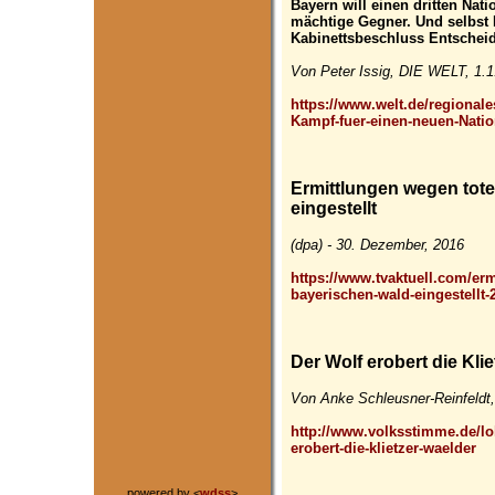
Bayern will einen dritten Nat
mächtige Gegner. Und selbst
Kabinettsbeschluss Entschei
Von Peter Issig, DIE WELT, 1.1
https://www.welt.de/regionale
Kampf-fuer-einen-neuen-Natio
Ermittlungen wegen tot
eingestellt
(dpa) - 30. Dezember, 2016
https://www.tvaktuell.com/erm
bayerischen-wald-eingestellt-
Der Wolf erobert die Kli
Von Anke Schleusner-Reinfeldt
http://www.volksstimme.de/lo
erobert-die-klietzer-waelder
powered by <
wdss
>