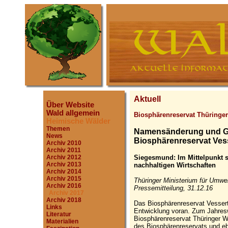
Aktuell
Über Website
Wald allgemein
Biosphärenreservat Thüringe
Heimische Wälder
Themen
Namensänderung und Ge
News
Biosphärenreservat Vess
Archiv 2010
Archiv 2011
Siegesmund: Im Mittelpunkt 
Archiv 2012
Archiv 2013
nachhaltigen Wirtschaften
Archiv 2014
Archiv 2015
Thüringer Ministerium für Umwe
Archiv 2016
Pressemitteilung, 31.12.16
Archiv 2017
Archiv 2018
Das Biosphärenreservat Vesserta
Links
Entwicklung voran. Zum Jahresw
Literatur
Biosphärenreservat Thüringer W
Materialien
des Biosphärenreservats und eb