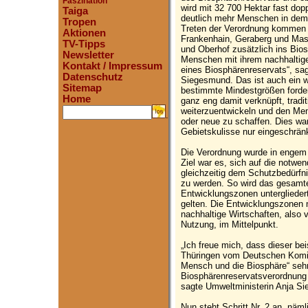
Faszination
wird mit 32 700 Hektar fast dop
Taiga
deutlich mehr Menschen in dem 
Tropen
Treten der Verordnung kommen 
Aktionen
Frankenhain, Geraberg und Mas
TV-Tipps
und Oberhof zusätzlich ins Bios
Newsletter
Menschen mit ihrem nachhaltige
Kontakt / Impressum
eines Biosphärenreservats“, sa
Datenschutz
Siegesmund. Das ist auch ein 
Sitemap
bestimmte Mindestgrößen fordert
Home
ganz eng damit verknüpft, tradi
weiterzuentwickeln und den Men
.
oder neue zu schaffen. Dies war
Gebietskulisse nur eingeschrän
Die Verordnung wurde in engem
Ziel war es, sich auf die notw
gleichzeitig dem Schutzbedürfn
zu werden. So wird das gesamte
Entwicklungszonen unterglieder
gelten. Die Entwicklungszonen
nachhaltige Wirtschaften, also v
Nutzung, im Mittelpunkt.
„Ich freue mich, dass dieser be
Thüringen vom Deutschen Kom
Mensch und die Biosphäre“ sehr 
Biosphärenreservatsverordnung e
sagte Umweltministerin Anja S
Nun steht Schritt Nr. 2 an, näm