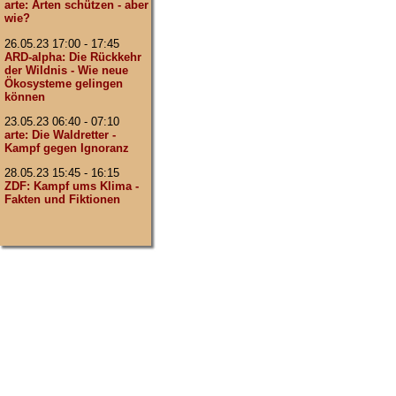
arte: Arten schützen - aber
wie?
26.05.23 17:00 - 17:45
ARD-alpha: Die Rückkehr
der Wildnis - Wie neue
Ökosysteme gelingen
können
23.05.23 06:40 - 07:10
arte: Die Waldretter -
Kampf gegen Ignoranz
28.05.23 15:45 - 16:15
ZDF: Kampf ums Klima -
Fakten und Fiktionen