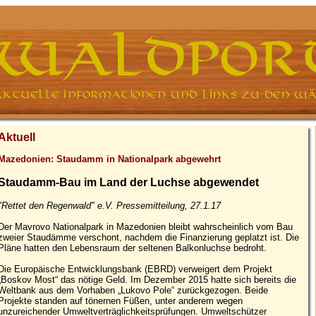
Aktuell
Mazedonien: Staudamm in Nationalpark abgewehrt
Staudamm-Bau im Land der Luchse abgewendet
"Rettet den Regenwald" e.V. Pressemitteilung, 27.1.17
Der Mavrovo Nationalpark in Mazedonien bleibt wahrscheinlich vom Bau
zweier Staudämme verschont, nachdem die Finanzierung geplatzt ist. Die
Pläne hatten den Lebensraum der seltenen Balkonluchse bedroht.
Die Europäische Entwicklungsbank (EBRD) verweigert dem Projekt
„Boskov Most“ das nötige Geld. Im Dezember 2015 hatte sich bereits die
Weltbank aus dem Vorhaben „Lukovo Pole“ zurückgezogen. Beide
Projekte standen auf tönernen Füßen, unter anderem wegen
unzureichender Umweltverträglichkeitsprüfungen. Umweltschützer