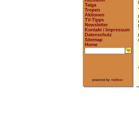
Faszination
Taiga
Tropen
Aktionen
TV-Tipps
Newsletter
Kontakt / Impressum
Datenschutz
Sitemap
Home
.
powered by <
wdss
>