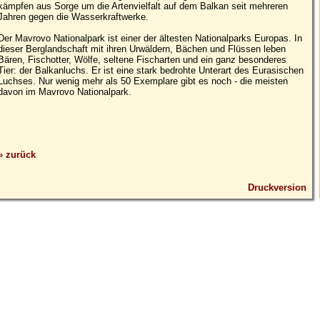
kämpfen aus Sorge um die Artenvielfalt auf dem Balkan seit mehreren
Jahren gegen die Wasserkraftwerke.
Der Mavrovo Nationalpark ist einer der ältesten Nationalparks Europas. In
dieser Berglandschaft mit ihren Urwäldern, Bächen und Flüssen leben
Bären, Fischotter, Wölfe, seltene Fischarten und ein ganz besonderes
Tier: der Balkanluchs. Er ist eine stark bedrohte Unterart des Eurasischen
Luchses. Nur wenig mehr als 50 Exemplare gibt es noch - die meisten
davon im Mavrovo Nationalpark.
» zurück
Druckversion