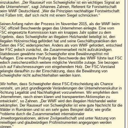
einzukaufen. „Der Rauswurf von Schweighofer ist ein wichtiges Signal an
alle Unternehmen“, sagt Johannes Zahnen, Referent für Forstwirtschaft
beim WWF Deutschland. „Wer die Prinzipien nachhaltiger Forstwirtschaft
mit Füßen tritt, darf sich nicht mit einem Siegel schmücken.“
Seinen Anfang nahm der Prozess im November 2015, als der WWF beim
FSC offiziell Beschwerde gegen das Unternehmen einlegte. Eine vom
FSC eingesetzte Kommission kam ein knappes Jahr später zu dem
Ergebnis, dass Schweighofer an illegalem Holzhandel beteiligt ist, den
illegalen Holzeinschlag gefördert hat und seine Geschäftspraktiken den
Zielen des FSC widersprechen. Anders als vom WWF gefordert, entschied
der FSC jedoch zunächst, die Zusammenarbeit nicht aufzukündigen.
Stattdessen gewährte man Schweighofer eine Bewährungsfrist mit
Auflagen. Eine erneute Prüfung der Beschwerde des WWF führte laut FSC
jedoch zwischenzeitlich weitere mögliche Verstöße zutage. Sie bezogen
sich auf Falschmessungen von eingehendem Holz. Der FSC­-Vorstand
gelangte daraufhin zu der Einschätzung, dass die Bewährung von
Schweighofer nicht aufrechterhalten werden kann.
„Wir hoffen, dass Schweighofer diese FSC-Entscheidung als Chance
versteht, um jetzt grundlegende Veränderungen der Unternehmenskultur in
Richtung Legalität und Nachhaltigkeit vorzunehmen. Wir empfehlen dem
Unternehmen, rasch einen klaren und transparenten Aktionsplan zu
entwickeln“, so Zahnen. „Der WWF wird den illegalen Holzhandel weiter
bekämpfen. Der Rauswurf von Schweighofer ist eine gute Nachricht für die
Wälder in Rumänien und ist ein sehr gutes Beispiel dafür, wie große
Probleme durch die Zusammenarbeit internationaler
Umweltorganisationen, aktiver Zivilgesellschaft und unter Nutzung von
freiwilligen und glaubwürdigen Prüfinstrumenten angegangen werden
können.“