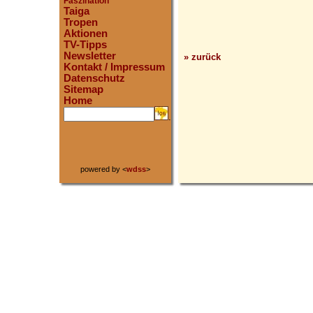
Faszination
Taiga
Tropen
Aktionen
TV-Tipps
Newsletter
» zurück
Kontakt / Impressum
Datenschutz
Sitemap
Home
.
powered by <
wdss
>