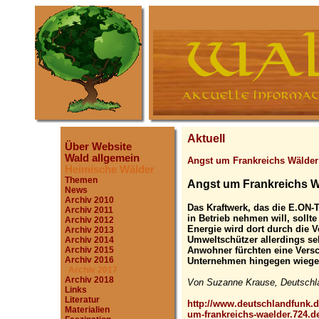
Aktuell
Über Website
Wald allgemein
Angst um Frankreichs Wälder
Heimische Wälder
Themen
Angst um Frankreichs W
News
Archiv 2010
Das Kraftwerk, das die E.ON-T
Archiv 2011
in Betrieb nehmen will, sollt
Archiv 2012
Energie wird dort durch die
Archiv 2013
Umweltschützer allerdings se
Archiv 2014
Anwohner fürchten eine Versch
Archiv 2015
Archiv 2016
Unternehmen hingegen wiegel
Archiv 2017
Archiv 2018
Von Suzanne Krause, Deutschla
Links
Literatur
http://www.deutschlandfunk.d
Materialien
um-frankreichs-waelder.724.d