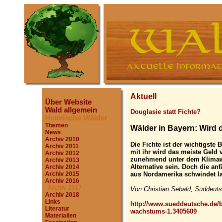
Aktuell
Über Website
Wald allgemein
Douglasie statt Fichte?
Heimische Wälder
Themen
Wälder in Bayern: Wird 
News
Archiv 2010
Die Fichte ist der wichtigste 
Archiv 2011
mit ihr wird das meiste Geld 
Archiv 2012
zunehmend unter dem Klimawa
Archiv 2013
Alternative sein. Doch die an
Archiv 2014
aus Nordamerika schwindet 
Archiv 2015
Archiv 2016
Archiv 2017
Von Christian Sebald, Süddeuts
Archiv 2018
Links
http://www.sueddeutsche.de/b
Literatur
wachstums-1.3405609
Materialien