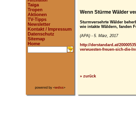
Faszination
Taiga
Tropen
Wenn Stürme Wälder verw
Aktionen
TV-Tipps
Sturmversehrte Wälder beherb
Newsletter
wie intakte Wäldern, fanden 
Kontakt / Impressum
Datenschutz
(APA) - 5. März, 2017
Sitemap
Home
http://derstandard.at/200005
verwuesten-freuen-sich-die-In
.
» zurück
powered by <
wdss
>