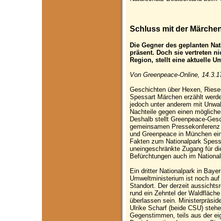
Schluss mit der Märche
Die Gegner des geplanten Nat
präsent. Doch sie vertreten n
Region, stellt eine aktuelle Um
Von Greenpeace-Online, 14.3.1
Geschichten über Hexen, Riese
Spessart Märchen erzählt werden
jedoch unter anderem mit Unwah
Nachteile gegen einen möglich
Deshalb stellt Greenpeace-Gesch
gemeinsamen Pressekonferenz
und Greenpeace in München eine
Fakten zum Nationalpark Spessar
uneingeschränkte Zugang für di
Befürchtungen auch im National
Ein dritter Nationalpark in Bay
Umweltministerium ist noch au
Standort. Der derzeit aussichtsr
rund ein Zehntel der Waldfläche 
überlassen sein. Ministerpräsid
Ulrike Scharf (beide CSU) stehe
Gegenstimmen, teils aus der eig