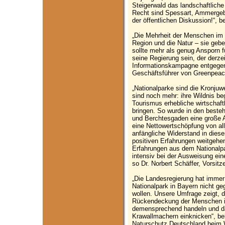
Steigerwald das landschaftliche
Recht sind Spessart, Ammergebi
der öffentlichen Diskussion!“, 
„Die Mehrheit der Menschen im 
Region und die Natur – sie geb
sollte mehr als genug Ansporn f
seine Regierung sein, der derz
Informationskampagne entgegenz
Geschäftsführer von Greenpeac
„Nationalparke sind die Kronjuw
sind noch mehr: ihre Wildnis b
Tourismus erhebliche wirtschaftl
bringen. So wurde in den beste
und Berchtesgaden eine große A
eine Nettowertschöpfung von allj
anfängliche Widerstand in diese
positiven Erfahrungen weitgehe
Erfahrungen aus dem Nationalp
intensiv bei der Ausweisung ein
so Dr. Norbert Schäffer, Vorsit
„Die Landesregierung hat immer w
Nationalpark in Bayern nicht ge
wollen. Unsere Umfrage zeigt, d
Rückendeckung der Menschen in
demensprechend handeln und dar
Krawallmachern einknicken“, bekr
Naturschutz Deutschland beim