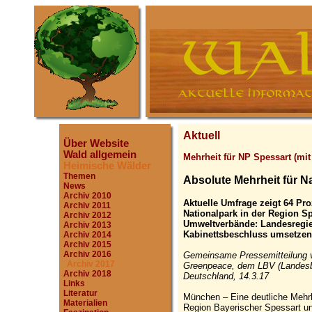
Aktuell
Über Website
Wald allgemein
Mehrheit für NP Spessart (mi
Heimische Wälder
Themen
Absolute Mehrheit für N
News
Archiv 2010
Aktuelle Umfrage zeigt 64 Pr
Archiv 2011
Nationalpark in der Region S
Archiv 2012
Umweltverbände: Landesregi
Archiv 2013
Kabinettsbeschluss umsetzen
Archiv 2014
Archiv 2015
Archiv 2016
Gemeinsame Pressemitteilung 
Archiv 2017
Greenpeace, dem LBV (Landesb
Archiv 2018
Deutschland, 14.3.17
Links
Literatur
München – Eine deutliche Mehrh
Materialien
Region Bayerischer Spessart un