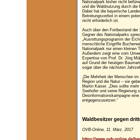
Nationalpark bisher nicht befür
und die Waldnutzung durch die 
Dabei hat die bayerische Landesr
Betretungsverbot in einem poten
nicht erforderlich ist.
Auch über den Fortbestand der S
Gegner des Nationalparks spre
„Ausrottungsprogramm der Eiche
menschliche Eingriffe Buchenw
Nationalpark nur einen kleinen
Außerdem zeigt eine vom Umwel
Expertise von Prof. Dr. Jörg Mü
auf Grund der heutigen Baumar
sogar über die nächsten Jahrzeh
„Die Mehrheit der Menschen im 
Region und die Natur – sie gebe
Martin Kaiser. „Dies sollte mehr
Seehofer und seine Regierung se
Desinformationskampagne eine
entgegenzusetzen.“
Waldbesitzer gegen drit
OVB-Online, 11. März, 2017
https://www.ovb-online.de/bay