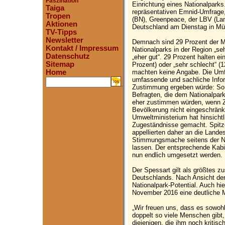
Faszination
Einrichtung eines Nationalparks
Taiga
repräsentativen Emnid-Umfrage
Tropen
(BN), Greenpeace, der LBV (La
Aktionen
Deutschland am Dienstag in Mü
TV-Tipps
Newsletter
Demnach sind 29 Prozent der Me
Kontakt / Impressum
Nationalparks in der Region „seh
Datenschutz
„eher gut“. 29 Prozent halten ei
Sitemap
Prozent) oder „sehr schlecht“ (
machten keine Angabe. Die Umf
Home
umfassende und sachliche Inform
.
Zustimmung ergeben würde: So an
Befragten, die dem Nationalpar
eher zustimmen würden, wenn Z
Bevölkerung nicht eingeschrän
Umweltministerium hat hinsichtl
Zugeständnisse gemacht. Spitze
appellierten daher an die Lande
Stimmungsmache seitens der Nat
lassen. Der entsprechende Kab
nun endlich umgesetzt werden.
Der Spessart gilt als größtes
Deutschlands. Nach Ansicht de
Nationalpark-Potential. Auch hi
November 2016 eine deutliche M
„Wir freuen uns, dass es sowoh
doppelt so viele Menschen gibt,
diejenigen, die ihm noch kriti