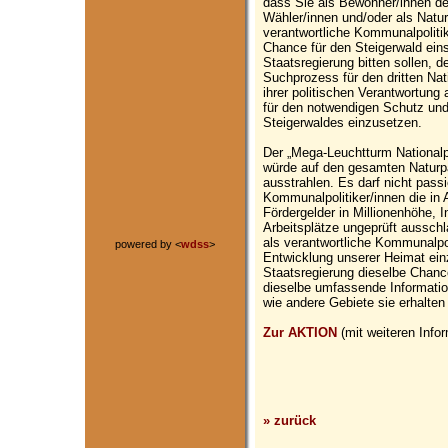
dass Sie als Bewohner/innen der
Wähler/innen und/oder als Natur
verantwortliche Kommunalpolitike
Chance für den Steigerwald eins
Staatsregierung bitten sollen, 
Suchprozess für den dritten Nat
ihrer politischen Verantwortung
für den notwendigen Schutz und
Steigerwaldes einzusetzen.
Der „Mega-Leuchtturm Nationalp
würde auf den gesamten Naturp
ausstrahlen. Es darf nicht pass
Kommunalpolitiker/innen die in A
Fördergelder in Millionenhöhe, 
Arbeitsplätze ungeprüft ausschl
als verantwortliche Kommunalpoli
powered by <
wdss
>
Entwicklung unserer Heimat ein
Staatsregierung dieselbe Chance
dieselbe umfassende Informatio
wie andere Gebiete sie erhalten 
Zur AKTION
(mit weiteren Infor
» zurück