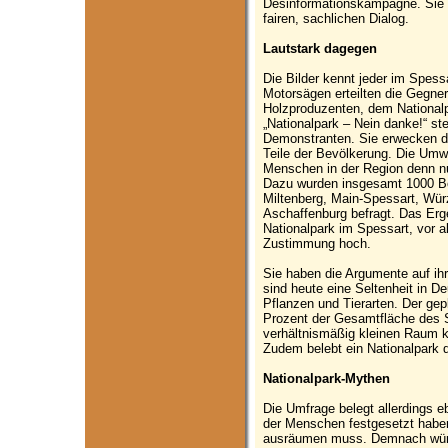
Desinformationskampagne. Sie 
fairen, sachlichen Dialog.
Lautstark dagegen
Die Bilder kennt jeder im Spessa
Motorsägen erteilten die Gegner
Holzproduzenten, dem Nationalp
„Nationalpark – Nein danke!“ ste
Demonstranten. Sie erwecken de
Teile der Bevölkerung. Die Umw
Menschen in der Region denn nu
Dazu wurden insgesamt 1000 Be
Miltenberg, Main-Spessart, Wür
Aschaffenburg befragt. Das Erg
Nationalpark im Spessart, vor al
Zustimmung hoch.
Sie haben die Argumente auf ihr
sind heute eine Seltenheit in D
Pflanzen und Tierarten. Der gep
Prozent der Gesamtfläche des 
verhältnismäßig kleinen Raum kö
Zudem belebt ein Nationalpark 
Nationalpark-Mythen
Die Umfrage belegt allerdings e
der Menschen festgesetzt haben
ausräumen muss. Demnach würde