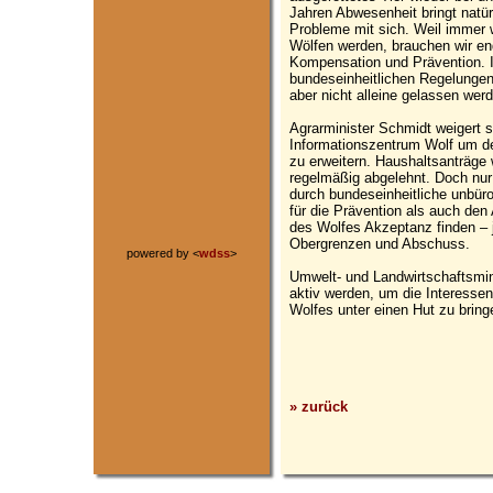
Jahren Abwesenheit bringt natü
Probleme mit sich. Weil immer 
Wölfen werden, brauchen wir end
Kompensation und Prävention. I
bundeseinheitlichen Regelungen
aber nicht alleine gelassen wer
Agrarminister Schmidt weigert 
Informationszentrum Wolf um d
zu erweitern. Haushaltsanträge
regelmäßig abgelehnt. Doch nur 
durch bundeseinheitliche unbürok
für die Prävention als auch den
des Wolfes Akzeptanz finden –
Obergrenzen und Abschuss.
powered by <
wdss
>
Umwelt- und Landwirtschaftsmi
aktiv werden, um die Interesse
Wolfes unter einen Hut zu bring
» zurück