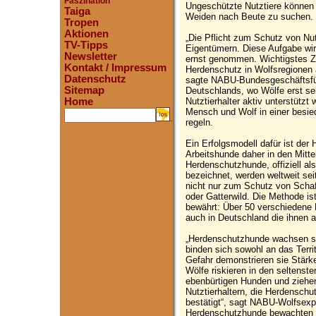
Faszination
Ungeschützte Nutztiere können f
Taiga
Weiden nach Beute zu suchen.
Tropen
Aktionen
„Die Pflicht zum Schutz von Nut
TV-Tipps
Eigentümern. Diese Aufgabe wird
Newsletter
ernst genommen. Wichtigstes Z
Kontakt / Impressum
Herdenschutz in Wolfsregionen 
Datenschutz
sagte NABU-Bundesgeschäftsführe
Sitemap
Deutschlands, wo Wölfe erst se
Nutztierhalter aktiv unterstüt
Home
Mensch und Wolf in einer besied
.
regeln.
Ein Erfolgsmodell dafür ist der
Arbeitshunde daher in den Mitte
Herdenschutzhunde, offiziell al
bezeichnet, werden weltweit sei
nicht nur zum Schutz von Schaf
oder Gatterwild. Die Methode is
bewährt: Über 50 verschiedene 
auch in Deutschland die ihnen a
„Herdenschutzhunde wachsen sch
binden sich sowohl an das Terri
Gefahr demonstrieren sie Stär
Wölfe riskieren in den seltenst
ebenbürtigen Hunden und ziehen
Nutztierhaltern, die Herdensch
bestätigt“, sagt NABU-Wolfsexp
Herdenschutzhunde bewachten H