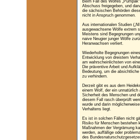
Beim Fall des Wolfes „Pumpak“
Abschuss freigegeben, und dana
die sächsischen Behörden diese
nicht in Anspruch genommen.
Aus internationalen Studien („N
ausgewachsene Wölfe extrem s
Meistens sind Begegnungen unge
naive Neugier junger Wölfe zurü
Heranwachsen verliert.
Wiederholte Begegnungen eines
Entwicklung von dreistem Verhal
am wahrscheinlichsten von eine
Die präventive Arbeit und Aufkl
Bedeutung, um die absichtliche 
zu verhindern.
Derzeit gibt es aus dem Heidek
einem Wolf, der ein unnatürlich a
Sicherheit des Menschen und d
diesem Fall rasch überprüft wer
wurde und darin möglicherweise 
Verhaltens liegt.
Es ist in solchen Fällen nicht 
Risiko für Menschen bestehen k
Maßnahmen der Vergrämung kann
werden, auffällige oder proble
des Bundesnaturschutzgesetzes