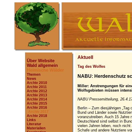
Aktuell
Über Website
Wald allgemein
Tag des Wolfes
Heimische Wälder
Themen
NABU: Herdenschutz sc
News
Archiv 2010
Miller: Anstrengungen für ei
Archiv 2011
Wolfsgebieten müssen intensi
Archiv 2012
Archiv 2013
NABU Pressemitteilung, 26.4.1
Archiv 2014
Archiv 2015
Archiv 2016
Berlin – Zum diesjährigen „Tag 
Archiv 2017
Bund und Länder sowie Nutztie
Archiv 2018
voranzutreiben. Auch 15 Jahre
Links
Deutschland sind selbst in Bund
Literatur
vielen Jahren leben, noch nicht
Materialien
Schafe und andere Nutztiere vo