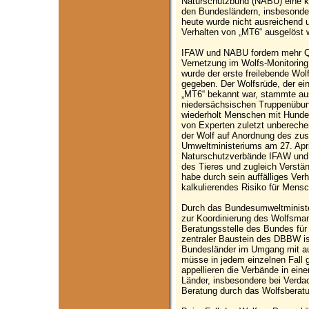
Naturschutzbund (NABU) eine k
den Bundesländern, insbesonder
heute wurde nicht ausreichend u
Verhalten von „MT6“ ausgelöst 
IFAW und NABU fordern mehr Qu
Vernetzung im Wolfs-Monitoring
wurde der erste freilebende Wo
gegeben. Der Wolfsrüde, der ei
„MT6“ bekannt war, stammte au
niedersächsischen Truppenübung
wiederholt Menschen mit Hunde
von Experten zuletzt unbereche
der Wolf auf Anordnung des zu
Umweltministeriums am 27. Apri
Naturschutzverbände IFAW und 
des Tieres und zugleich Verstä
habe durch sein auffälliges Ver
kalkulierendes Risiko für Mensc
Durch das Bundesumweltminister
zur Koordinierung des Wolfsma
Beratungsstelle des Bundes für
zentraler Baustein des DBBW is
Bundesländer im Umgang mit au
müsse in jedem einzelnen Fall 
appellieren die Verbände in ein
Länder, insbesondere bei Verdac
Beratung durch das Wolfsberatu