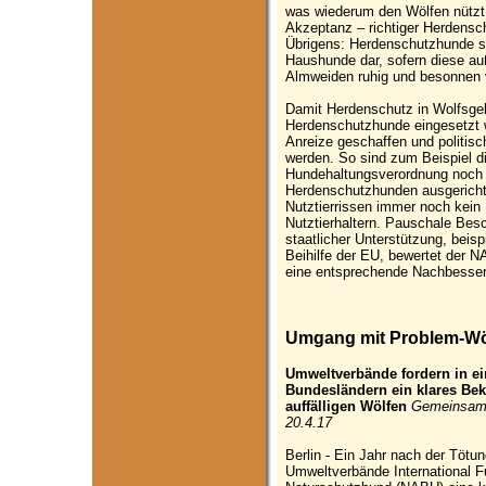
was wiederum den Wölfen nützt.
Akzeptanz – richtiger Herdensc
Übrigens: Herdenschutzhunde st
Haushunde dar, sofern diese au
Almweiden ruhig und besonnen v
Damit Herdenschutz in Wolfsge
Herdenschutzhunde eingesetzt w
Anreize geschaffen und politi
werden. So sind zum Beispiel 
Hundehaltungsverordnung noch 
Herdenschutzhunden ausgerichte
Nutztierrissen immer noch kein 
Nutztierhaltern. Pauschale Bes
staatlicher Unterstützung, beis
Beihilfe der EU, bewertet der N
eine entsprechende Nachbesse
Umgang mit Problem-Wö
Umweltverbände fordern in e
Bundesländern ein klares Be
auffälligen Wölfen
Gemeinsam
20.4.17
Berlin - Ein Jahr nach der Tötu
Umweltverbände International F