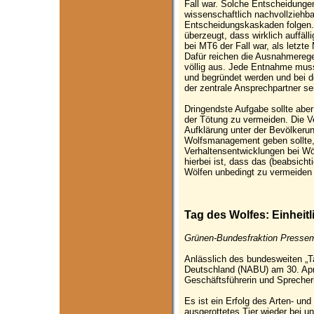
Fall war. Solche Entscheidunge
wissenschaftlich nachvollziehb
Entscheidungskaskaden folgen.
überzeugt, dass wirklich auffäl
bei MT6 der Fall war, als let
Dafür reichen die Ausnahmereg
völlig aus. Jede Entnahme muss
und begründet werden und bei 
der zentrale Ansprechpartner se
Dringendste Aufgabe sollte aber
der Tötung zu vermeiden. Die V
Aufklärung unter der Bevölkerun
Wolfsmanagement geben sollte
Verhaltensentwicklungen bei Wö
hierbei ist, dass das (beabsicht
Wölfen unbedingt zu vermeiden 
Tag des Wolfes: Einhei
Grünen-Bundesfraktion Pressemi
Anlässlich des bundesweiten „
Deutschland (NABU) am 30. Apri
Geschäftsführerin und Sprecheri
Es ist ein Erfolg des Arten- und
ausgerottetes Tier wieder bei 