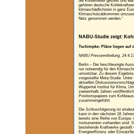
die Kohlemeiler gestellt und w
gehören deutsche Kohlekraftwe
klimaschädlichsten in ganz Eur
Klimaschutzabkommen umzusetz
Netz genommen werden.“
NABU-Studie zeigt: Kohl
Tschimpke: Pläne liegen auf d
NABU Pressemitteilung, 24.4.1
Berlin – Der beschleunigte Auss
nur notwendig für den Klimasch
umsetzbar. Zu diesem Ergebni
vorgestellte Meta-Studie. Unter
aktuellen Diskussionsvorschlä
Wuppertal Institut für Klima, U
zweieinhalb Jahren veröffentlic
Positionspapiere zum Kohleauss
zusammengeführt.
Die Schlussfolgerung ist eindeu
kann in den nächsten 18 Jahren
bereits eine Reihe von Europa- 
Instrumenten vorhanden sind: 
bestehende Kraftwerke gestellt
Energieeffizienz oder Einsatzfle