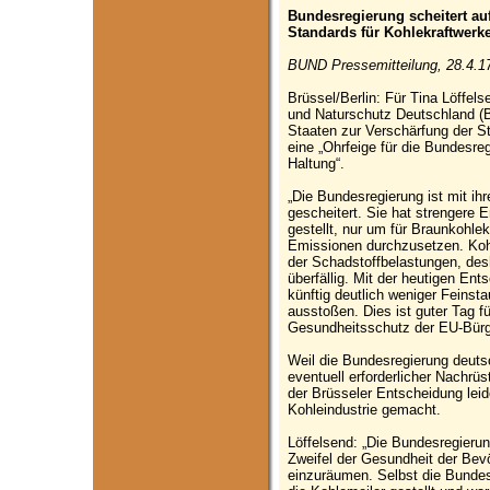
Bundesregierung scheitert au
Standards für Kohlekraftwerk
BUND Pressemitteilung, 28.4.1
Brüssel/Berlin: Für Tina Löffel
und Naturschutz Deutschland (B
Staaten zur Verschärfung der S
eine „Ohrfeige für die Bundesre
Haltung“.
„Die Bundesregierung ist mit ih
gescheitert. Sie hat strengere
gestellt, nur um für Braunkohle
Emissionen durchzusetzen. Kohl
der Schadstoffbelastungen, des
überfällig. Mit der heutigen En
künftig deutlich weniger Feinst
ausstoßen. Dies ist guter Tag f
Gesundheitsschutz der EU-Bürge
Weil die Bundesregierung deuts
eventuell erforderlicher Nachrü
der Brüsseler Entscheidung leide
Kohleindustrie gemacht.
Löffelsend: „Die Bundesregierun
Zweifel der Gesundheit der Bevö
einzuräumen. Selbst die Bundes