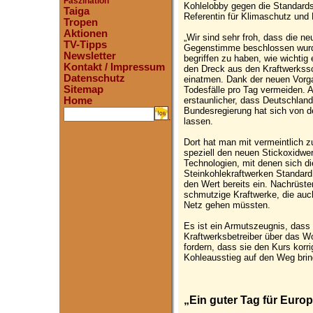
Faszination
Kohlelobby gegen die Standard
Taiga
Referentin für Klimaschutz und
Tropen
Aktionen
„Wir sind sehr froh, dass die n
TV-Tipps
Gegenstimme beschlossen wurd
Newsletter
begriffen zu haben, wie wichtig 
Kontakt / Impressum
den Dreck aus den Kraftwerksschl
Datenschutz
einatmen. Dank der neuen Vorga
Sitemap
Todesfälle pro Tag vermeiden. 
erstaunlicher, dass Deutschland
Home
Bundesregierung hat sich von d
.
lassen.
Dort hat man mit vermeintlich 
speziell den neuen Stickoxidwer
Technologien, mit denen sich di
Steinkohlekraftwerken Standard
den Wert bereits ein. Nachrüst
schmutzige Kraftwerke, die au
Netz gehen müssten.
Es ist ein Armutszeugnis, dass 
Kraftwerksbetreiber über das Woh
fordern, dass sie den Kurs korri
Kohleausstieg auf den Weg brin
„Ein guter Tag für Europ