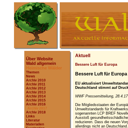
Aktuell
Über Website
Wald allgemein
Bessere Luft für Europa
Heimische Wälder
Themen
Bessere Luft für Europa
News
Archiv 2010
EU aktualisiert Umweltstanda
Archiv 2011
Deutschland stimmt auf Druc
Archiv 2012
Archiv 2013
WWF Pressemitteilung, 28.4.17
Archiv 2014
Archiv 2015
Archiv 2016
Die Mitgliedsstaaten der Europ
Archiv 2017
Umweltstandards für Kraftwerkse
Archiv 2018
sogenannten LCP BREF Novelle
Links
Ausstoß gesundheitsschädlicher
Literatur
reduzieren. Dass die neuen Vor
Materialien
allerdings nicht an Deutschland