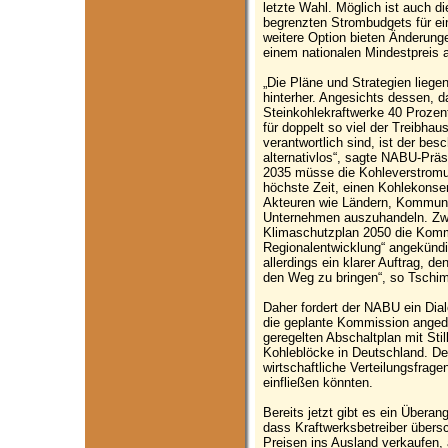
letzte Wahl. Möglich ist auch d
begrenzten Strombudgets für ei
weitere Option bieten Änderung
einem nationalen Mindestpreis 
„Die Pläne und Strategien liegen
hinterher. Angesichts dessen, 
Steinkohlekraftwerke 40 Prozen
für doppelt so viel der Treibha
verantwortlich sind, ist der bes
alternativlos“, sagte NABU-Prä
2035 müsse die Kohleverstromu
höchste Zeit, einen Kohlekonse
Akteuren wie Ländern, Kommune
Unternehmen auszuhandeln. Zwa
Klimaschutzplan 2050 die Komm
Regionalentwicklung“ angekündi
allerdings ein klarer Auftrag, d
den Weg zu bringen“, so Tschim
Daher fordert der NABU ein Di
die geplante Kommission anged
geregelten Abschaltplan mit Stil
Kohleblöcke in Deutschland. Der
wirtschaftliche Verteilungsfrag
einfließen könnten.
Bereits jetzt gibt es ein Übera
dass Kraftwerksbetreiber übers
Preisen ins Ausland verkaufen,