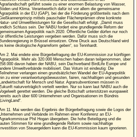
Agrarlandschaft geführt sowie zu einer enormen Belastung von Wasser,
Böden und Klima. Verantwortlich dafür ist vor allem die gemeinsame
Agrarpolitik in der EU (GAP), bei der die Förderung größtenteils nach dem
Gießkannenprinzip mittels pauschaler Flächenprämien ohne konkrete
Natur- und Umweltleistungen für die Gesellschaft erfolgt. „Damit muss
endlich Schluss sein. Der NABU fordert eine grundlegende Reform der
gemeinsamen Agrarpolitik nach 2020. Öffentliche Gelder dürfen nur noch
für öffentliche Leistungen vergeben werden. Dafür muss sich die
Bundesregierung in Brüssel einsetzen. Ohne Druck aus Deutschland wird
es keine ökologische Agrarreform geben“, so Tennhardt.
Am 2. Mai endete eine Bürgerbefragung der EU-Kommission zur künftigen
Agrarpolitik. Mehr als 320.000 Menschen haben daran teilgenommen, über
258.000 davon haben der NABU, sein Dachverband BirdLife Europe und
andere Umweltverbände mobilisiert. Das Votum ist eindeutig: Die
Teilnehmer verlangen einen grundsätzlichen Wandel der EU-Agrarpolitik
hin zu einer verantwortungsbewussten, fairen, nachhaltigen und gesunden
Landwirtschaft für Mensch und Natur. Agrarsubventionen müssen in
Zukunft naturverträglich verteilt werden. Nur so kann laut NABU auch die
Vogelwelt gerettet werden. Die gleiche Botschaft unterstützen europaweit
bereits auch über 600 Unternehmen und Organisationen im Bündnis
„LivingLand“.
Am 11. Mai werden das Ergebnis der Bürgerbefragung sowie die Logos der
Unternehmen und Verbände im Rahmen einer Konferenz an EU-
Agrarkommissar Phil Hogan übergeben. Die hohe Beteiligung und die
lauten Stimmen für eine grundlegende Reform sowie nachhaltige
Investition von Steuergeldern kann die EU-Kommission kaum ignorieren.