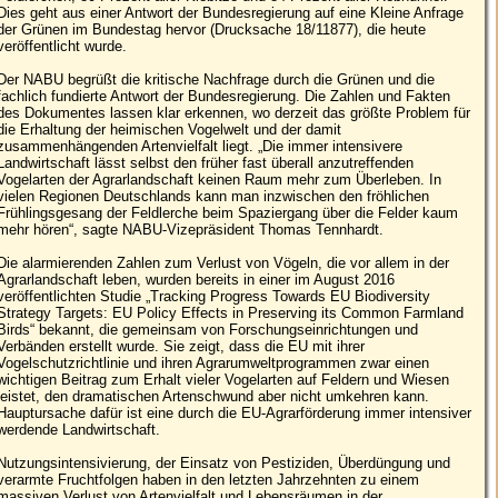
Dies geht aus einer Antwort der Bundesregierung auf eine Kleine Anfrage
der Grünen im Bundestag hervor (Drucksache 18/11877), die heute
veröffentlicht wurde.
Der NABU begrüßt die kritische Nachfrage durch die Grünen und die
fachlich fundierte Antwort der Bundesregierung. Die Zahlen und Fakten
des Dokumentes lassen klar erkennen, wo derzeit das größte Problem für
die Erhaltung der heimischen Vogelwelt und der damit
zusammenhängenden Artenvielfalt liegt. „Die immer intensivere
Landwirtschaft lässt selbst den früher fast überall anzutreffenden
Vogelarten der Agrarlandschaft keinen Raum mehr zum Überleben. In
vielen Regionen Deutschlands kann man inzwischen den fröhlichen
Frühlingsgesang der Feldlerche beim Spaziergang über die Felder kaum
mehr hören“, sagte NABU-Vizepräsident Thomas Tennhardt.
Die alarmierenden Zahlen zum Verlust von Vögeln, die vor allem in der
Agrarlandschaft leben, wurden bereits in einer im August 2016
veröffentlichten Studie „Tracking Progress Towards EU Biodiversity
Strategy Targets: EU Policy Effects in Preserving its Common Farmland
Birds“ bekannt, die gemeinsam von Forschungseinrichtungen und
Verbänden erstellt wurde. Sie zeigt, dass die EU mit ihrer
Vogelschutzrichtlinie und ihren Agrarumweltprogrammen zwar einen
wichtigen Beitrag zum Erhalt vieler Vogelarten auf Feldern und Wiesen
leistet, den dramatischen Artenschwund aber nicht umkehren kann.
Hauptursache dafür ist eine durch die EU-Agrarförderung immer intensiver
werdende Landwirtschaft.
Nutzungsintensivierung, der Einsatz von Pestiziden, Überdüngung und
verarmte Fruchtfolgen haben in den letzten Jahrzehnten zu einem
massiven Verlust von Artenvielfalt und Lebensräumen in der