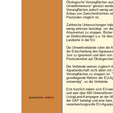
Ökologische Vorrangflächen au
Umweltinteresse" genutzt werde
Vorrangflächen jedoch wenig wirk
Anbau von Zwischenfrüchten od
Pestiziden möglich ist.
Zahlreiche Untersuchungen hab
wenig wirksam bestätigt, um die 
Artenverlust zu stoppen. Bisher 
an Direktzahlungen u.a. für die
Landwirte in der EU.
Die Umweltverbände rufen die 
die Entscheidung des Agrarauss
Juni zu ignorieren und dem vo
Pestizidverbot auf Ökologisch
Die Verbände weisen zugleich da
Agrarlandschaft nicht allein mi
Vorrangflächen zu stoppen ist. 
grundlegende Reform der EU-Agr
notwendig", so die Verbände.
Erst kürzlich haben sich EU-we
und weit über 600 Unternehmen
LivingLand-Kampagne an der öff
powered by <
wdss
>
der GAP beteiligt und eine fair
verantwortungsvolle EU-Agrarpoli