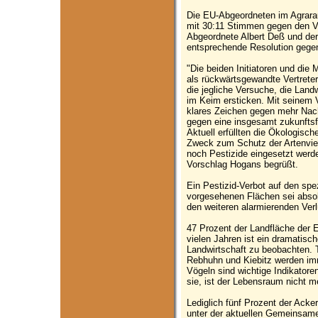
Die EU-Abgeordneten im Agrar
mit 30:11 Stimmen gegen den V
Abgeordnete Albert Deß und der
entsprechende Resolution gegen d
"Die beiden Initiatoren und die
als rückwärtsgewandte Vertreter 
die jegliche Versuche, die Land
im Keim ersticken. Mit seinem
klares Zeichen gegen mehr Nac
gegen eine insgesamt zukunftsf
Aktuell erfüllten die Ökologisch
Zweck zum Schutz der Artenvielf
noch Pestizide eingesetzt werd
Vorschlag Hogans begrüßt.
Ein Pestizid-Verbot auf den spe
vorgesehenen Flächen sei absol
den weiteren alarmierenden Verlu
47 Prozent der Landfläche der E
vielen Jahren ist ein dramatisch
Landwirtschaft zu beobachten. 
Rebhuhn und Kiebitz werden im
Vögeln sind wichtige Indikator
sie, ist der Lebensraum nicht me
Lediglich fünf Prozent der Ack
unter der aktuellen Gemeinsame