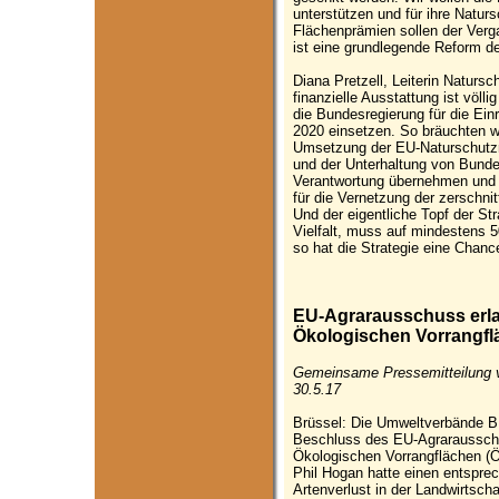
unterstützen und für ihre Natur
Flächenprämien sollen der Verg
ist eine grundlegende Reform de
Diana Pretzell, Leiterin Natur
finanzielle Ausstattung ist völ
die Bundesregierung für die Ei
2020 einsetzen. So bräuchten wir
Umsetzung der EU-Naturschutzri
und der Unterhaltung von Bund
Verantwortung übernehmen und m
für die Vernetzung der zerschni
Und der eigentliche Topf der S
Vielfalt, muss auf mindestens 5
so hat die Strategie eine Chanc
EU-Agrarausschuss erlau
Ökologischen Vorrangfl
Gemeinsame Pressemitteilun
30.5.17
Brüssel: Die Umweltverbände
Beschluss des EU-Agrarausschu
Ökologischen Vorrangflächen (Ö
Phil Hogan hatte einen entspr
Artenverlust in der Landwirtsch