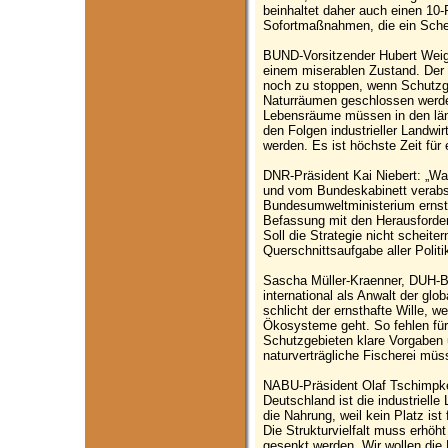
beinhaltet daher auch einen 10
Sofortmaßnahmen, die ein Schei
BUND-Vorsitzender Hubert Weige
einem miserablen Zustand. Der 
noch zu stoppen, wenn Schutzg
Naturräumen geschlossen werde
Lebensräume müssen in den län
den Folgen industrieller Landwi
werden. Es ist höchste Zeit für
DNR-Präsident Kai Niebert: „Was
und vom Bundeskabinett verabsc
Bundesumweltministerium ernst
Befassung mit den Herausforderu
Soll die Strategie nicht scheit
Querschnittsaufgabe aller Polit
Sascha Müller-Kraenner, DUH-Bu
international als Anwalt der gl
schlicht der ernsthafte Wille, 
Ökosysteme geht. So fehlen für
Schutzgebieten klare Vorgaben
naturverträgliche Fischerei müs
NABU-Präsident Olaf Tschimpke
Deutschland ist die industrielle
die Nahrung, weil kein Platz is
Die Strukturvielfalt muss erhöh
gesenkt werden. Wir wollen die