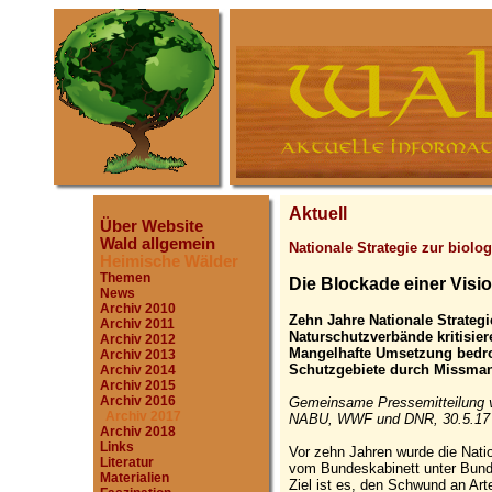
Aktuell
Über Website
Wald allgemein
Nationale Strategie zur biolog
Heimische Wälder
Themen
Die Blockade einer Visi
News
Archiv 2010
Zehn Jahre Nationale Strategie
Archiv 2011
Naturschutzverbände kritisier
Archiv 2012
Mangelhafte Umsetzung bedroh
Archiv 2013
Schutzgebiete durch Missma
Archiv 2014
Archiv 2015
Archiv 2016
Gemeinsame Pressemitteilung 
Archiv 2017
NABU, WWF und DNR, 30.5.17
Archiv 2018
Links
Vor zehn Jahren wurde die Nation
Literatur
vom Bundeskabinett unter Bund
Materialien
Ziel ist es, den Schwund an Ar