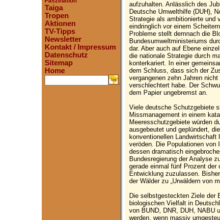
Faszination
aufzuhalten. Anlässlich des J
Taiga
Deutsche Umwelthilfe (DUH), 
Tropen
Strategie als ambitionierte und
Aktionen
eindringlich vor einem Scheiter
TV-Tipps
Probleme stellt demnach die B
Newsletter
Bundesumweltministeriums durc
Kontakt / Impressum
dar. Aber auch auf Ebene einz
Datenschutz
die nationale Strategie durch m
Sitemap
konterkariert. In einer gemei
dem Schluss, dass sich der Zust
Home
vergangenen zehn Jahren nicht 
.
verschlechtert habe. Der Schwu
dem Papier ungebremst an.
Viele deutsche Schutzgebiete 
Missmanagement in einem katas
Meeresschutzgebiete würden dur
ausgebeutet und geplündert, die
konventionellen Landwirtschaft
veröden. Die Populationen von 
dessen dramatisch eingebroche
Bundesregierung der Analyse zufo
gerade einmal fünf Prozent der 
Entwicklung zuzulassen. Bisher 
der Wälder zu „Urwäldern von m
Die selbstgesteckten Ziele der
biologischen Vielfalt in Deutsc
von BUND, DNR, DUH, NABU un
werden, wenn massiv umgesteue