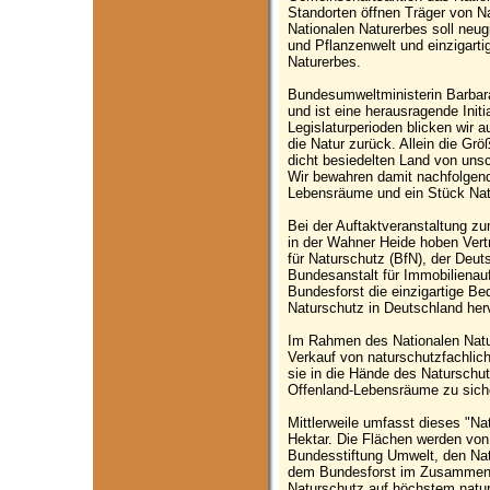
Standorten öffnen Träger von Na
Nationalen Naturerbes soll neug
und Pflanzenwelt und einzigart
Naturerbes.
Bundesumweltministerin Barbara
und ist eine herausragende Init
Legislaturperioden blicken wir a
die Natur zurück. Allein die Grö
dicht besiedelten Land von uns
Wir bewahren damit nachfolgend
Lebensräume und ein Stück Nat
Bei der Auftaktveranstaltung z
in der Wahner Heide hoben Vert
für Naturschutz (BfN), der Deu
Bundesanstalt für Immobilienau
Bundesforst die einzigartige Be
Naturschutz in Deutschland her
Im Rahmen des Nationalen Natur
Verkauf von naturschutzfachlic
sie in die Hände des Naturschu
Offenland-Lebensräume zu sich
Mittlerweile umfasst dieses "Na
Hektar. Die Flächen werden von
Bundesstiftung Umwelt, den Nat
dem Bundesforst im Zusammenw
Naturschutz auf höchstem natur