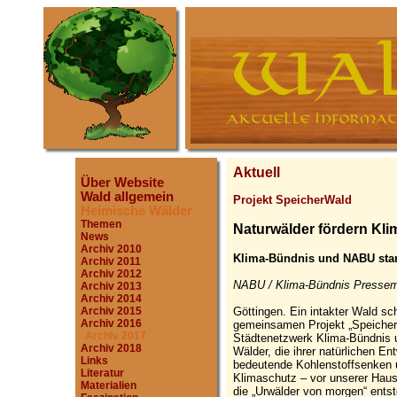
Aktuell
Über Website
Wald allgemein
Projekt SpeicherWald
Heimische Wälder
Themen
Naturwälder fördern Kli
News
Archiv 2010
Klima-Bündnis und NABU star
Archiv 2011
Archiv 2012
NABU / Klima-Bündnis Pressemi
Archiv 2013
Archiv 2014
Göttingen. Ein intakter Wald sc
Archiv 2015
Archiv 2016
gemeinsamen Projekt „SpeicherW
Archiv 2017
Städtenetzwerk Klima-Bündnis 
Archiv 2018
Wälder, die ihrer natürlichen E
Links
bedeutende Kohlenstoffsenken u
Literatur
Klimaschutz – vor unserer Haus
Materialien
die „Urwälder von morgen“ entst