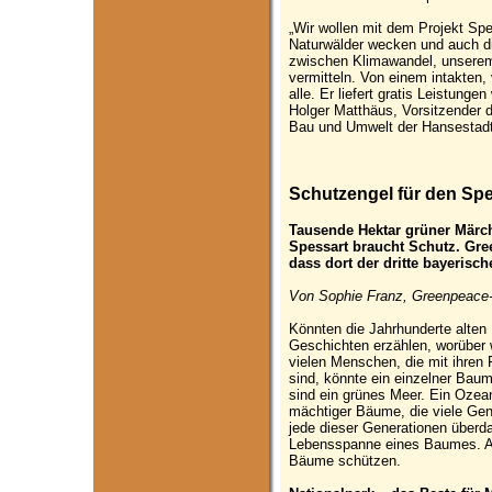
„Wir wollen mit dem Projekt Sp
Naturwälder wecken und auch d
zwischen Klimawandel, unser
vermitteln. Von einem intakten, 
alle. Er liefert gratis Leistung
Holger Matthäus, Vorsitzender 
Bau und Umwelt der Hansestad
Schutzengel für den Spe
Tausende Hektar grüner Märc
Spessart braucht Schutz. Gree
dass dort der dritte bayerisch
Von Sophie Franz, Greenpeace-
Könnten die Jahrhunderte alte
Geschichten erzählen, worüber 
vielen Menschen, die mit ihren 
sind, könnte ein einzelner Bau
sind ein grünes Meer. Ein Ozea
mächtiger Bäume, die viele Ge
jede dieser Generationen überdau
Lebensspanne eines Baumes. Au
Bäume schützen.