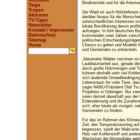
Faszination
Biodiversität und für die Artenvi
Taiga
Tropen
Der Wald ist auch Holzlieferant
Aktionen
darüber hinaus für die Menschen
TV-Tipps
unterschiedlichen Interessen 
Newsletter
lokale Bevölkerung davon profi
Kontakt / Impressum
aufzeigen. In fünf deutschen Bei
Datenschutz
kommenden zwei Jahren zwische
Sitemap
politischen Entscheidungsträge
Chance zu geben und Modelle f
Home
und Gemeinden zu entwickeln.
.
„Naturnahe Wälder zeichnen sic
Laubbaumanteil aus, gerade di
durch große Holzmengen und Tot
können deshalb sehr viel Kohle
sich ändernde Umweltbedingung
Lebensraum für viele Tiere, daru
sagte NABU-Präsident Olaf Tsch
Projektes in Göttingen. Nur zw
seien derzeit dauerhaft aus de
Erderwärmung und die Zunahme 
sich, eher heute als morgen, n
Gemeinden zu fördern.
Für das im Rahmen des Klimas
Ziel, den Temperaturanstieg auf
begrenzen, spielt der Wald eine 
Holz viel Kohlenstoff und ander
Wachstum der Atmosphäre weit