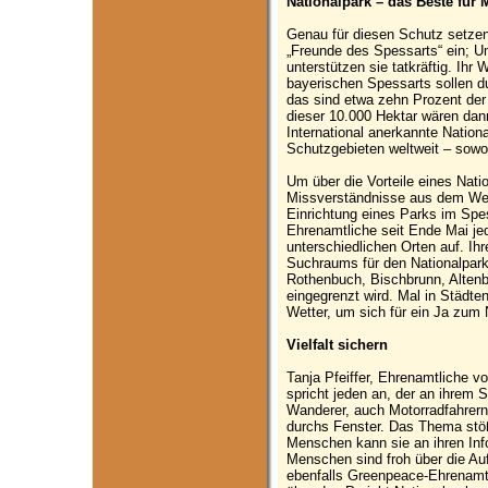
Nationalpark – das Beste für
Genau für diesen Schutz setzen
„Freunde des Spessarts“ ein; 
unterstützen sie tatkräftig. Ih
bayerischen Spessarts sollen d
das sind etwa zehn Prozent der
dieser 10.000 Hektar wären dann
International anerkannte Natio
Schutzgebieten weltweit – sowoh
Um über die Vorteile eines Nati
Missverständnisse aus dem Weg
Einrichtung eines Parks im Sp
Ehrenamtliche seit Ende Mai j
unterschiedlichen Orten auf. Ih
Suchraums für den Nationalpar
Rothenbuch, Bischbrunn, Alten
eingegrenzt wird. Mal in Städten
Wetter, um sich für ein Ja zum 
Vielfalt sichern
Tanja Pfeiffer, Ehrenamtliche v
spricht jeden an, der an ihrem 
Wanderer, auch Motorradfahrern r
durchs Fenster. Das Thema stöß
Menschen kann sie an ihren Info
Menschen sind froh über die Auf
ebenfalls Greenpeace-Ehrenamtli