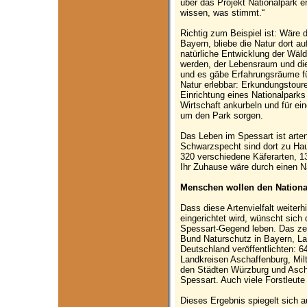
über das Projekt Nationalpark e
wissen, was stimmt.“
Richtig zum Beispiel ist: Wäre d
Bayern, bliebe die Natur dort au
natürliche Entwicklung der Wäld
werden, der Lebensraum und die 
und es gäbe Erfahrungsräume fü
Natur erlebbar: Erkundungstour
Einrichtung eines Nationalparks
Wirtschaft ankurbeln und für ei
um den Park sorgen.
Das Leben im Spessart ist arten
Schwarzspecht sind dort zu Ha
320 verschiedene Käferarten, 13
Ihr Zuhause wäre durch einen Na
Menschen wollen den Nationa
Dass diese Artenvielfalt weiterh
eingerichtet wird, wünscht sich
Spessart-Gegend leben. Das ze
Bund Naturschutz in Bayern, 
Deutschland veröffentlichten: 6
Landkreisen Aschaffenburg, Mil
den Städten Würzburg und Ascha
Spessart. Auch viele Forstleute 
Dieses Ergebnis spiegelt sich 