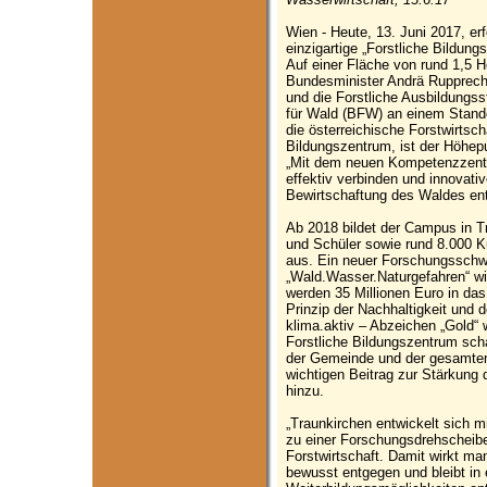
Wien - Heute, 13. Juni 2017, er
einzigartige „Forstliche Bildung
Auf einer Fläche von rund 1,5 He
Bundesminister Andrä Rupprech
und die Forstliche Ausbildungs
für Wald (BFW) an einem Stand
die österreichische Forstwirtsch
Bildungszentrum, ist der Höhep
„Mit dem neuen Kompetenzzentr
effektiv verbinden und innovati
Bewirtschaftung des Waldes entw
Ab 2018 bildet der Campus in Tr
und Schüler sowie rund 8.000 K
aus. Ein neuer Forschungssch
„Wald.Wasser.Naturgefahren“ wir
werden 35 Millionen Euro in das
Prinzip der Nachhaltigkeit und 
klima.aktiv – Abzeichen „Gold“ 
Forstliche Bildungszentrum schaf
der Gemeinde und der gesamten 
wichtigen Beitrag zur Stärkung
hinzu.
„Traunkirchen entwickelt sich
zu einer Forschungsdrehscheibe
Forstwirtschaft. Damit wirkt ma
bewusst entgegen und bleibt in 