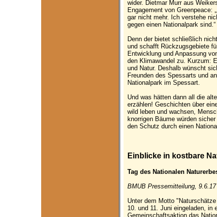
wider. Dietmar Murr aus Weikers
Engagement von Greenpeace: „I
gar nicht mehr. Ich verstehe ni
gegen einen Nationalpark sind.“
Denn der bietet schließlich nic
und schafft Rückzugsgebiete für 
Entwicklung und Anpassung von
den Klimawandel zu. Kurzum: Ei
und Natur. Deshalb wünscht si
Freunden des Spessarts und a
Nationalpark im Spessart.
Und was hätten dann all die al
erzählen! Geschichten über ein
wild leben und wachsen, Mensc
knorrigen Bäume würden sicher
den Schutz durch einen Nationa
Einblicke in kostbare N
Tag des Nationalen Naturerbes
BMUB Pressemitteilung, 9.6.17
Unter dem Motto "Naturschätze 
10. und 11. Juni eingeladen, in
Gemeinschaftsaktion das Nation