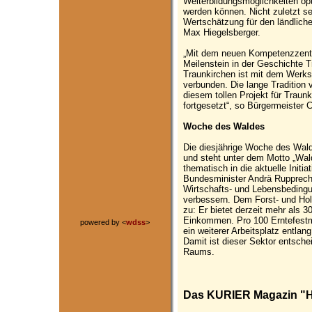
Weiterbildungsmöglichkeiten op
werden können. Nicht zuletzt 
Wertschätzung für den ländlich
Max Hiegelsberger.
„Mit dem neuen Kompetenzzentru
Meilenstein in der Geschichte 
Traunkirchen ist mit dem Werkst
verbunden. Die lange Tradition 
diesem tollen Projekt für Traun
fortgesetzt“, so Bürgermeister 
Woche des Waldes
Die diesjährige Woche des Walde
und steht unter dem Motto „Wald
thematisch in die aktuelle Initi
Bundesminister Andrä Rupprechter
Wirtschafts- und Lebensbeding
verbessern. Dem Forst- und Hol
zu: Er bietet derzeit mehr als 
Einkommen. Pro 100 Erntefestme
powered by <
wdss
>
ein weiterer Arbeitsplatz entla
Damit ist dieser Sektor entsche
Raums.
Das KURIER Magazin "HO