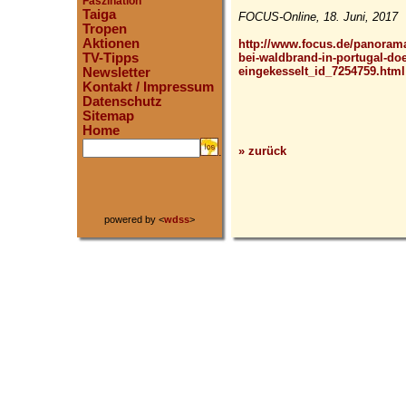
Faszination
Taiga
FOCUS-Online, 18. Juni, 2017
Tropen
Aktionen
http://www.focus.de/panorama
bei-waldbrand-in-portugal-do
TV-Tipps
eingekesselt_id_7254759.html
Newsletter
Kontakt / Impressum
Datenschutz
Sitemap
Home
» zurück
.
powered by <
wdss
>