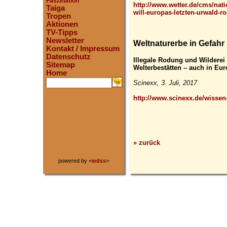
Faszination
http://www.wetter.de/cms/nati
Taiga
will-europas-letzten-urwald-r
Tropen
Aktionen
TV-Tipps
Newsletter
Weltnaturerbe in Gefahr
Kontakt / Impressum
Datenschutz
Illegale Rodung und Wilderei
Sitemap
Welterbestätten – auch in Eu
Home
Scinexx, 3. Juli, 2017
.
http://www.scinexx.de/wissen-
» zurück
powered by <
wdss
>