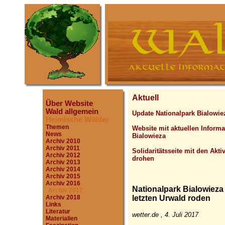
Aktuell
Über Website
Wald allgemein
Update Nationalpark Bialowie
Heimische Wälder
Themen
Website mit aktuellen Inform
News
Bialowieza
Archiv 2010
Archiv 2011
Solidaritätsseite mit den Akt
Archiv 2012
drohen
Archiv 2013
Archiv 2014
Archiv 2015
Archiv 2016
Nationalpark Bialowieza 
Archiv 2017
Archiv 2018
letzten Urwald roden
Links
Literatur
wetter.de , 4. Juli 2017
Materialien