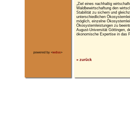
„Ziel eines nachhaltig wirtschaf
Waldbewirtschaftung den wirtscha
Stabilität zu sichern und gleich
unterschiedlichen Ökosystemleis
möglich, einzelne Ökosystemle
Ökosystemleistungen zu beeintr
August-Universität Göttingen, d
ökonomische Expertise in das Pr
powered by <
wdss
>
» zurück