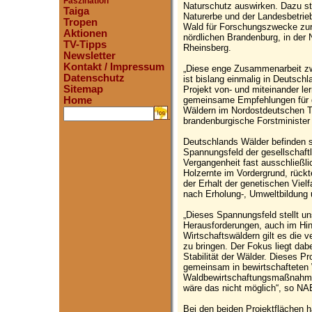
Faszination
Naturschutz auswirken. Dazu st
Taiga
Naturerbe und der Landesbetrie
Tropen
Wald für Forschungszwecke zur 
Aktionen
nördlichen Brandenburg, in der
TV-Tipps
Rheinsberg.
Newsletter
Kontakt / Impressum
„Diese enge Zusammenarbeit zw
Datenschutz
ist bislang einmalig in Deutschl
Sitemap
Projekt von- und miteinander ler
gemeinsame Empfehlungen für d
Home
Wäldern im Nordostdeutschen Tie
.
brandenburgische Forstminister
Deutschlands Wälder befinden 
Spannungsfeld der gesellschaft
Vergangenheit fast ausschließli
Holzernte im Vordergrund, rück
der Erhalt der genetischen Vielf
nach Erholung-, Umweltbildung 
„Dieses Spannungsfeld stellt u
Herausforderungen, auch im Hin
Wirtschaftswäldern gilt es die 
zu bringen. Der Fokus liegt dab
Stabilität der Wälder. Dieses Pro
gemeinsam in bewirtschafteten 
Waldbewirtschaftungsmaßnahmen 
wäre das nicht möglich“, so NA
Bei den beiden Projektflächen h