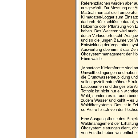
Referenzflächen wurden aber au
ausgewählt. Zur Messung der Au
Maßnahmen auf die Temperatur 
Klimadaten-Logger zum Einsatz
dadurch Rückschlüsse darauf, w
Holzernte oder Pflanzung von 
haben. Des Weiteren wird auch 
durch Verbiss erforscht. Ausge
und so die jungen Bäume vor Ve
Entwicklung der Vegetation sys
Auswertung übernimmt das Zent
Ökosystemmanagement der Hoch
Eberswalde.
„Monotone Kiefernforste sind an
Umweltbedingungen und haben b
die Grundwasserneubildung und
sollen gezielt naturnähere Stru
Laubbäumen und die gezielte An
Totholz ist nicht nur ein wichtig
Wald, sondern es ist auch bede
zudem Wasser und kühlt – es un
Waldökosystems. Das ist in Zei
so Pierre Ibisch von der Hochs
Eine Ausgangsthese des Projekt
Waldmanagement der Erhaltung u
Ökosystemleistungen dient, ohne
von Forstbetrieben wesentlich z