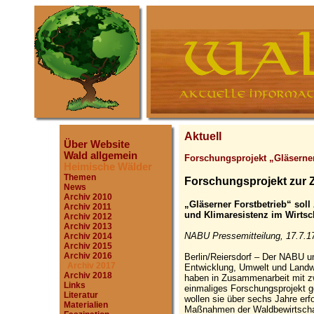
Aktuell
Über Website
Wald allgemein
Forschungsprojekt „Gläserner
Heimische Wälder
Themen
Forschungsprojekt zur Z
News
Archiv 2010
„Gläserner Forstbetrieb“ soll 
Archiv 2011
und Klimaresistenz im Wirtsc
Archiv 2012
Archiv 2013
NABU Pressemitteilung, 17.7.1
Archiv 2014
Archiv 2015
Archiv 2016
Berlin/Reiersdorf – Der NABU un
Archiv 2017
Entwicklung, Umwelt und Landw
Archiv 2018
haben in Zusammenarbeit mit z
Links
einmaliges Forschungsprojekt ge
Literatur
wollen sie über sechs Jahre erf
Materialien
Maßnahmen der Waldbewirtschaft