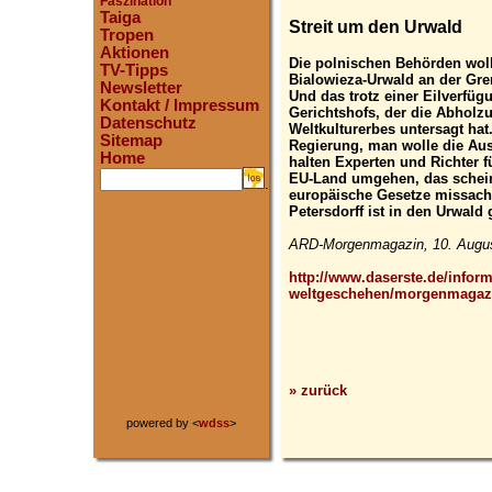
Faszination
Taiga
Streit um den Urwald
Tropen
Aktionen
Die polnischen Behörden woll
TV-Tipps
Bialowieza-Urwald an der Gre
Newsletter
Und das trotz einer Eilverfü
Kontakt / Impressum
Gerichtshofs, der die Abholz
Datenschutz
Weltkulturerbes untersagt ha
Sitemap
Regierung, man wolle die Aus
Home
halten Experten und Richter 
EU-Land umgehen, das scheinb
.
europäische Gesetze missach
Petersdorff ist in den Urwald 
ARD-Morgenmagazin, 10. Augus
http://www.daserste.de/informa
weltgeschehen/morgenmagazin
» zurück
powered by <
wdss
>