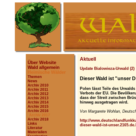
Aktuell
Über Website
Wald allgemein
Update Bialowieza-Urwald (2)
Heimische Wälder
Themen
Dieser Wald ist "unser 
News
Archiv 2010
Polen lässt Teile des Urwalds 
Archiv 2011
Verbots der EU. Die Bevölkeru
Archiv 2012
dass der Streit zwischen Brü
Archiv 2013
hinweg ausgetragen wird.
Archiv 2014
Archiv 2015
Archiv 2016
Von Margarete Wohlan, Deutschl
Archiv 2017
Archiv 2018
http://www.deutschlandfunkkul
Links
dieser-wald-ist-unser.2165.de
Literatur
Materialien