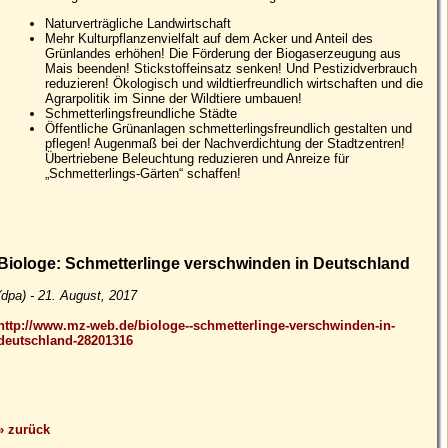
Naturverträgliche Landwirtschaft
Mehr Kulturpflanzenvielfalt auf dem Acker und Anteil des
Grünlandes erhöhen! Die Förderung der Biogaserzeugung aus
Mais beenden! Stickstoffeinsatz senken! Und Pestizidverbrauch
reduzieren! Ökologisch und wildtierfreundlich wirtschaften und die
Agrarpolitik im Sinne der Wildtiere umbauen!
Schmetterlingsfreundliche Städte
Öffentliche Grünanlagen schmetterlingsfreundlich gestalten und
pflegen! Augenmaß bei der Nachverdichtung der Stadtzentren!
Übertriebene Beleuchtung reduzieren und Anreize für
„Schmetterlings-Gärten“ schaffen!
Biologe: Schmetterlinge verschwinden in Deutschland
(dpa) - 21. August, 2017
http://www.mz-web.de/biologe--schmetterlinge-verschwinden-in-
deutschland-28201316
» zurück