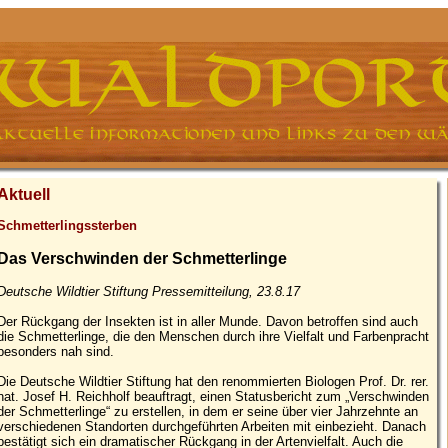
Aktuell
Schmetterlingssterben
Das Verschwinden der Schmetterlinge
Deutsche Wildtier Stiftung Pressemitteilung, 23.8.17
Der Rückgang der Insekten ist in aller Munde. Davon betroffen sind auch
die Schmetterlinge, die den Menschen durch ihre Vielfalt und Farbenpracht
besonders nah sind.
Die Deutsche Wildtier Stiftung hat den renommierten Biologen Prof. Dr. rer.
nat. Josef H. Reichholf beauftragt, einen Statusbericht zum „Verschwinden
der Schmetterlinge“ zu erstellen, in dem er seine über vier Jahrzehnte an
verschiedenen Standorten durchgeführten Arbeiten mit einbezieht. Danach
bestätigt sich ein dramatischer Rückgang in der Artenvielfalt. Auch die