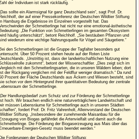
Zahl der Individuen ist stark rückläufig.
„Das sollte ein Alarmsignal für ganz Deutschland sein“, sagt Prof. Dr.
Reichholf, der auf einer Pressekonferenz der Deutschen Wildtier Stiftung
in Hamburg die Ergebnisse im Einzelnen vorgestellt hat. Das
Verschwinden der Schmetterlinge hat nicht nur eine emotional-ästhetische
Bedeutung: „Die Funktion von Schmetterlingen im gesamten Ökosystem
wird häufig unterschätzt“, betont Reichholf. „Sie bestäuben Pflanzen und
sind wiederum eine wichtige Nahrungsquelle für Vögel und Säugetiere.“
Bei den Schmetterlingen ist die Gruppe der Tagfalter besonders gut
untersucht. Über 50 Prozent stehen heute auf der Roten Liste
Deutschlands. „Unstrittig ist, dass der landwirtschaftlichen Nutzung eine
Schlüsselrolle zukommt“, betont der Wissenschaftler. „Dies zeigt sich im
Vergleich mit den Schmetterlingsarten, die in unseren Wäldern leben; dort
ist der Rückgang verglichen mit der Feldflur weniger dramatisch.“ Da rund
50 Prozent der Fläche Deutschlands aus Äckern und Wiesen besteht, sind
sie schon vor dem Hintergrund ihrer quantitativen Bedeutung der zentrale
Lebensraum der Schmetterlinge.
„Der Handlungsbedarf zum Schutz und zur Förderung der Schmetterlinge
ist hoch. Wir brauchen endlich eine naturverträglichere Landwirtschaft und
wir müssen Lebensräume für Schmetterlinge auch in unseren Städten
schaffen“, fordert Prof. Dr. Fritz Vahrenholt, Alleinvorstand der Deutschen
Wildtier Stiftung. „Insbesondere der zunehmende Maisanbau für die
Erzeugung von Biogas gefährdet die Artenvielfalt und damit auch die
Schmetterlinge. Die Förderung der Biogaserzeugung aus Mais über das
Erneuerbare-Energien-Gesetz muss beendet werden.“
Die Forderungen der Deutschen Wildtier Stiftung: