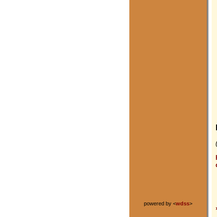
powered by <
wdss
>