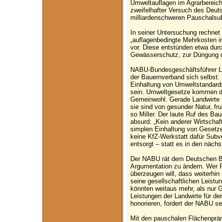
Umweltauflagen im Agrarbereich 
zweifelhafter Versuch des Deu
milliardenschweren Pauschalsub
In seiner Untersuchung rechne
„auflagenbedingte Mehrkosten in
vor. Diese entstünden etwa dur
Gewässerschutz, zur Düngung o
NABU-Bundesgeschäftsführer Leif
der Bauernverband sich selbst: 
Einhaltung von Umweltstandards
sein. Umweltgesetze kommen d
Gemeinwohl. Gerade Landwirte 
sie sind von gesunder Natur, f
so Miller. Der laute Ruf des B
absurd: „Kein anderer Wirtschaf
simplen Einhaltung von Gesetzen
keine KfZ-Werkstatt dafür Subve
entsorgt – statt es in den nächs
Der NABU rät dem Deutschen Ba
Argumentation zu ändern. Wer F
überzeugen will, dass weiterhin 
seine gesellschaftlichen Leistu
könnten weitaus mehr, als nur 
Leistungen der Landwirte für de
honorieren, fordert der NABU se
Mit den pauschalen Flächenpr