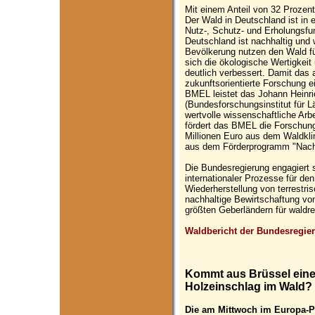
Mit einem Anteil von 32 Prozen
Der Wald in Deutschland ist in e
Nutz-, Schutz- und Erholungsfun
Deutschland ist nachhaltig und w
Bevölkerung nutzen den Wald für
sich die ökologische Wertigkeit
deutlich verbessert. Damit das a
zukunftsorientierte Forschung e
BMEL leistet das Johann Heinri
(Bundesforschungsinstitut für 
wertvolle wissenschaftliche Arb
fördert das BMEL die Forschung
Millionen Euro aus dem Waldkli
aus dem Förderprogramm "Nach
Die Bundesregierung engagiert s
internationaler Prozesse für de
Wiederherstellung von terrestr
nachhaltige Bewirtschaftung vo
größten Geberländern für waldre
Waldbericht der Bundesregie
Kommt aus Brüssel eine
Holzeinschlag im Wald?
Die am Mittwoch im Europa-P