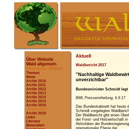
Aktuell
Über Website
Wald allgemein
Waldbericht 2017
Heimische Wälder
Themen
"Nachhaltige Waldbewirt
News
unverzichtbar"
Archiv 2010
Archiv 2011
Bundesminister Schmidt legt 
Archiv 2012
Archiv 2013
Archiv 2014
BML Pressemitteilung, 6.9.17
Archiv 2015
Archiv 2016
Das Bundeskabinett hat heute d
Archiv 2017
Schmidt vorgelegten Waldberic
Archiv 2018
Der Waldbericht gibt einen Über
Links
der Forst- und Holzwirtschaft in
Literatur
Aktivitäten der Bundesregierung
Materialien
internationaler Ebene dar.