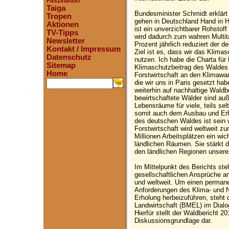
Faszination
Taiga
Bundesminister Schmidt erklär
Tropen
gehen in Deutschland Hand in H
Aktionen
ist ein unverzichtbarer Rohstof
TV-Tipps
wird dadurch zum wahren Multit
Newsletter
Prozent jährlich reduziert der
Kontakt / Impressum
Ziel ist es, dass wir das Klima
Datenschutz
nutzen. Ich habe die Charta für
Sitemap
Klimaschutzbeitrag des Waldes
Home
Forstwirtschaft an den Klimawan
die wir uns in Paris gesetzt hab
.
weiterhin auf nachhaltige Waldb
bewirtschaftete Wälder sind a
Lebensräume für viele, teils sel
somit auch dem Ausbau und Erhal
des deutschen Waldes ist sein w
Forstwirtschaft wird weltweit z
Millionen Arbeitsplätzen ein wic
ländlichen Räumen. Sie stärkt d
den ländlichen Regionen unsere
Im Mittelpunkt des Berichts steh
gesellschaftlichen Ansprüche a
und weltweit. Um einen perman
Anforderungen des Klima- und N
Erholung herbeizuführen, steht
Landwirtschaft (BMEL) im Dialog
Hierfür stellt der Waldbericht 2
Diskussionsgrundlage dar.