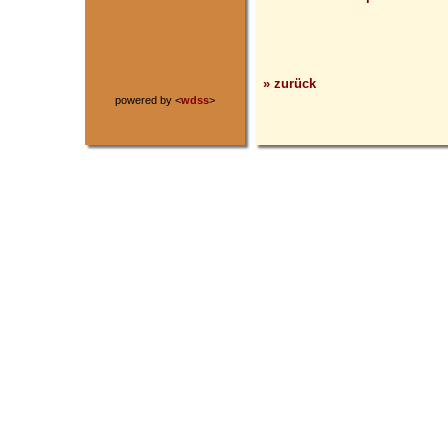
» zurück
powered by <
wdss
>