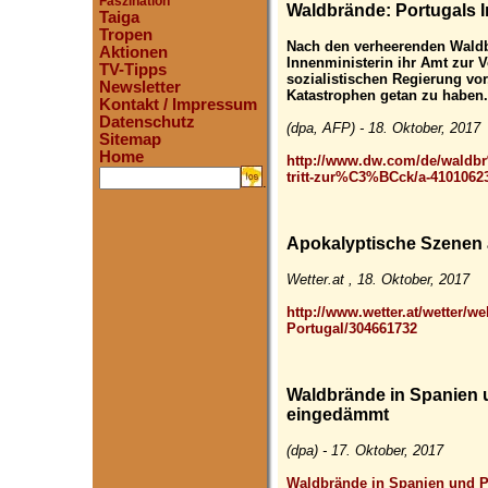
Faszination
Waldbrände: Portugals In
Taiga
Tropen
Nach den verheerenden Waldb
Aktionen
Innenministerin ihr Amt zur Ve
TV-Tipps
sozialistischen Regierung vo
Newsletter
Katastrophen getan zu haben.
Kontakt / Impressum
Datenschutz
(dpa, AFP) - 18. Oktober, 2017
Sitemap
Home
http://www.dw.com/de/waldb
tritt-zur%C3%BCck/a-4101062
.
Apokalyptische Szenen 
Wetter.at , 18. Oktober, 2017
http://www.wetter.at/wetter/w
Portugal/304661732
Waldbrände in Spanien
eingedämmt
(dpa) - 17. Oktober, 2017
Waldbrände in Spanien und 