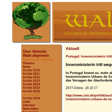
Aktuell
Über Website
Wald allgemein
Portugal: Innenministerin trit
Heimische Wälder
Themen
Innenministerin tritt w
News
Archiv 2010
In Portugal brennt es, mehr 
Archiv 2011
Innenministerin Urbano de S
Archiv 2012
das Versagen der überfordert
Archiv 2013
Archiv 2014
ZEIT-Online, 18.10.17
Archiv 2015
Archiv 2016
Archiv 2017
http://www.zeit.de/politik/au
Archiv 2018
innenministerin-urbano-de-sou
Links
Literatur
Materialien