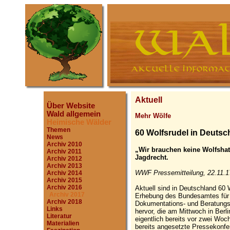
Aktuell
Über Website
Wald allgemein
Mehr Wölfe
Heimische Wälder
Themen
60 Wolfsrudel in Deutsc
News
Archiv 2010
„Wir brauchen keine Wolfshat
Archiv 2011
Jagdrecht.
Archiv 2012
Archiv 2013
WWF Pressemitteilung, 22.11.1
Archiv 2014
Archiv 2015
Archiv 2016
Aktuell sind in Deutschland 60 
Archiv 2017
Erhebung des Bundesamtes für 
Archiv 2018
Dokumentations- und Beratung
Links
hervor, die am Mittwoch in Berl
Literatur
eigentlich bereits vor zwei Woch
Materialien
bereits angesetzte Pressekonf