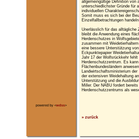
allgemeingültige Definition von 
unterschiedlichster Gründe für a
individuellen Charaktereigenscha
Somit muss es sich bei der Be
Einzelfallbetrachtungen handeln
Unerlässlich für das alltäglic
bleibt die Anwendung eines fl
Herdenschutzes in Wolfsgebiet
zusammen mit Weidetierhaltern 
eine bessere Unterstützung vo
Eckpunktepapier Weidetierhaltu
Jahr 17 der Wolfsrückkehr fehlt
Herdenschutzzentrum. Es kann ni
Flächenbundesländern anwesend
Landwirtschaftsministerium der 
der extensiven Weidehaltung a
Unterstützung und die Ausbildun
Miller. Der NABU fordert bereits
Herdenschutzzentrums als wes
powered by <
wdss
>
» zurück