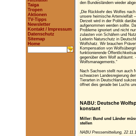
Faszination
den Bundesländern wieder abge
Taiga
Tropen
„Die Rückkehr des Wolfes nach 
Aktionen
unsere heimische Artenvielfalt 
TV-Tipps
Derzeit wird in der Politik darüb
Newsletter
aufgenommen werden sollte. Das
Kontakt / Impressum
Probleme ignoriert und nicht nu
Datenschutz
zulasten von Schäfern und Nutzti
Sitemap
Leiterin Naturschutz in Deutsc
Wolfshatz. Wir brauchen Präven
Home
Kompensation von Wolfsübergrif
.
funktionierende Öffentlichkeitsa
gegenüber dem Wolf aufräumt. -
Wolfsmanagements.“
Nach Sachsen stellt nun auch N
schwarzen Landesregierung den
Tierarten in Deutschland sukze
öffnet dies gerade bei Luchs und
NABU: Deutsche Wolfspo
konstant
Miller: Bund und Länder müss
stellen
NABU Pressemitteilung, 22.11.