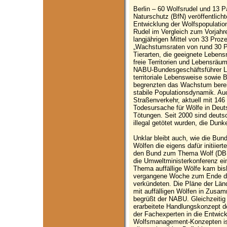
Berlin – 60 Wolfsrudel und 13 
Naturschutz (BfN) veröffentlich
Entwicklung der Wolfspopulati
Rudel im Vergleich zum Vorjahre
langjährigen Mittel von 33 Proz
„Wachstumsraten von rund 30 Pro
Tierarten, die geeignete Lebens
freie Territorien und Lebensräu
NABU-Bundesgeschäftsführer Leif
territoriale Lebensweise sowie 
begrenzten das Wachstum bereits
stabile Populationsdynamik. Au
Straßenverkehr, aktuell mit 146
Todesursache für Wölfe in Deu
Tötungen. Seit 2000 sind deuts
illegal getötet wurden, die Dunke
Unklar bleibt auch, wie die Bun
Wölfen die eigens dafür initiier
den Bund zum Thema Wolf (DBBW
die Umweltministerkonferenz ei
Thema auffällige Wölfe kam bis
vergangene Woche zum Ende de
verkündeten. Die Pläne der Län
mit auffälligen Wölfen in Zusa
begrüßt der NABU. Gleichzeitig 
erarbeitete Handlungskonzept 
der Fachexperten in die Entwic
Wolfsmanagement-Konzepten is