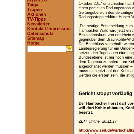
Faszination
Oktober 2017 entschieden hat. 
Taiga
einen partiellen Rodungsstopp v
Tropen
Geltungsbereich des derzeitige
Aktionen
Rodungsstopp erklärte Hubert 
TV-Tipps
Newsletter
„Die heutige Entscheidung zum
Kontakt / Impressum
Hambacher Wald wird jetzt erst 
Datenschutz
Eskalationskurs von nordrhein-
Sitemap
gegenüber dem Braunkohle-Wider
Home
Der Beschluss verschafft wertvo
Landesregierung für ein Umdenk
.
setzen den Tagebauen eine enge
Bundesebene ist nur noch eine 
dem Tagebau zu opfern, um Kohl
abgeschaltet werden müssen – d
muss sich jetzt auf den Kohleau
werden die ersten sein, die still
Gericht stoppt vorläuf
Der Hambacher Forst darf vor
will dort Kohle abbauen, Koh
besetzt.
ZEIT Online, 28.11.17
http://www.zeit.de/wirtschaft