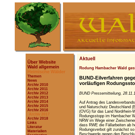
Aktuell
Über Website
Wald allgemein
Rodung Hambacher Wald ges
Heimische Wälder
Themen
BUND-Eilverfahren geg
News
vorläufigen Rodungsst
Archiv 2010
Archiv 2011
BUND Pressemitteilung, 28.11.
Archiv 2012
Archiv 2013
Archiv 2014
Auf Antrag des Landesverbands
Archiv 2015
und Naturschutz Deutschland (
Archiv 2016
(OVG) für das Land Nordrhein-W
Archiv 2017
Rodungsstopp im Hambacher Wal
Archiv 2018
NRW im Wege einer Zwischenents
Links
dass RWE die Fällarbeiten ab he
Literatur
Rodungsverbot gilt zunächst s
Materialien
Beschwerde gegen den Beschlus