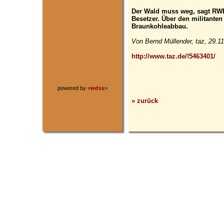
Der Wald muss weg, sagt RWE.
Besetzer. Über den militante
Braunkohleabbau.
Von Bernd Müllender, taz, 29.1
http://www.taz.de/!5463401/
powered by <
wdss
>
» zurück