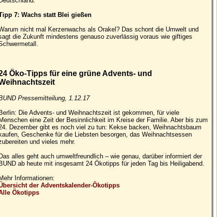
Deutschland.
Tipp 7: Wachs statt Blei gießen
Warum nicht mal Kerzenwachs als Orakel? Das schont die Umwelt und
sagt die Zukunft mindestens genauso zuverlässig voraus wie giftiges
Schwermetall.
24 Öko-Tipps für eine grüne Advents- und
Weihnachtszeit
BUND Pressemitteilung, 1.12.17
Berlin: Die Advents- und Weihnachtszeit ist gekommen, für viele
Menschen eine Zeit der Besinnlichkeit im Kreise der Familie. Aber bis zum
24. Dezember gibt es noch viel zu tun: Kekse backen, Weihnachtsbaum
kaufen, Geschenke für die Liebsten besorgen, das Weihnachtsessen
zubereiten und vieles mehr.
Das alles geht auch umweltfreundlich – wie genau, darüber informiert der
BUND ab heute mit insgesamt 24 Ökotipps für jeden Tag bis Heiligabend.
Mehr Informationen:
Übersicht der Adventskalender-Ökotipps
Alle Ökotipps