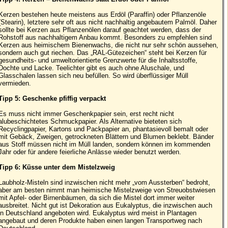
Kerzen bestehen heute meistens aus Erdöl (Paraffin) oder Pflanzenöle
(Stearin), letztere sehr oft aus nicht nachhaltig angebautem Palmöl. Daher
sollte bei Kerzen aus Pflanzenölen darauf geachtet werden, dass der
Rohstoff aus nachhaltigem Anbau kommt. Besonders zu empfehlen sind
Kerzen aus heimischem Bienenwachs, die nicht nur sehr schön aussehen,
sondern auch gut riechen. Das „RAL-Gütezeichen“ steht bei Kerzen für
gesundheits- und umweltorientierte Grenzwerte für die Inhaltsstoffe,
Dochte und Lacke. Teelichter gibt es auch ohne Aluschale, und
Glasschalen lassen sich neu befüllen. So wird überflüssiger Müll
vermieden.
Tipp 5: Geschenke pfiffig verpackt
Es muss nicht immer Geschenkpapier sein, erst recht nicht
alubeschichtetes Schmuckpapier. Als Alternative bieteten sich
Recyclingpapier, Kartons und Packpapier an, phantasievoll bemalt oder
mit Gebäck, Zweigen, getrockneten Blättern und Blumen beklebt. Bänder
aus Stoff müssen nicht im Müll landen, sondern können im kommenden
Jahr oder für andere feierliche Anlässe wieder benutzt werden.
Tipp 6: Küsse unter dem Mistelzweig
Laubholz-Misteln sind inzwischen nicht mehr „vom Aussterben“ bedroht,
aber am besten nimmt man heimische Mistelzweige von Streuobstwiesen
mit Apfel- oder Birnenbäumen, da sich die Mistel dort immer weiter
ausbreitet. Nicht gut ist Dekoration aus Eukalyptus, die inzwischen auch
in Deutschland angeboten wird. Eukalyptus wird meist in Plantagen
angebaut und deren Produkte haben einen langen Transportweg nach