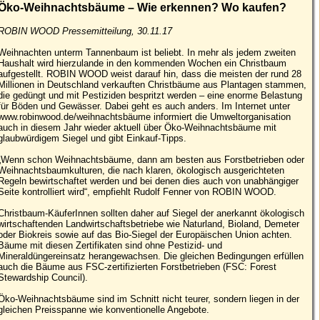
Öko-Weihnachtsbäume – Wie erkennen? Wo kaufen?
ROBIN WOOD Pressemitteilung, 30.11.17
Weihnachten unterm Tannenbaum ist beliebt. In mehr als jedem zweiten
Haushalt wird hierzulande in den kommenden Wochen ein Christbaum
aufgestellt. ROBIN WOOD weist darauf hin, dass die meisten der rund 28
Millionen in Deutschland verkauften Christbäume aus Plantagen stammen,
die gedüngt und mit Pestiziden bespritzt werden – eine enorme Belastung
für Böden und Gewässer. Dabei geht es auch anders. Im Internet unter
www.robinwood.de/weihnachtsbäume informiert die Umweltorganisation
auch in diesem Jahr wieder aktuell über Öko-Weihnachtsbäume mit
glaubwürdigem Siegel und gibt Einkauf-Tipps.
„Wenn schon Weihnachtsbäume, dann am besten aus Forstbetrieben oder
Weihnachtsbaumkulturen, die nach klaren, ökologisch ausgerichteten
Regeln bewirtschaftet werden und bei denen dies auch von unabhängiger
Seite kontrolliert wird“, empfiehlt Rudolf Fenner von ROBIN WOOD.
Christbaum-KäuferInnen sollten daher auf Siegel der anerkannt ökologisch
wirtschaftenden Landwirtschaftsbetriebe wie Naturland, Bioland, Demeter
oder Biokreis sowie auf das Bio-Siegel der Europäischen Union achten.
Bäume mit diesen Zertifikaten sind ohne Pestizid- und
Mineraldüngereinsatz herangewachsen. Die gleichen Bedingungen erfüllen
auch die Bäume aus FSC-zertifizierten Forstbetrieben (FSC: Forest
Stewardship Council).
Öko-Weihnachtsbäume sind im Schnitt nicht teurer, sondern liegen in der
gleichen Preisspanne wie konventionelle Angebote.