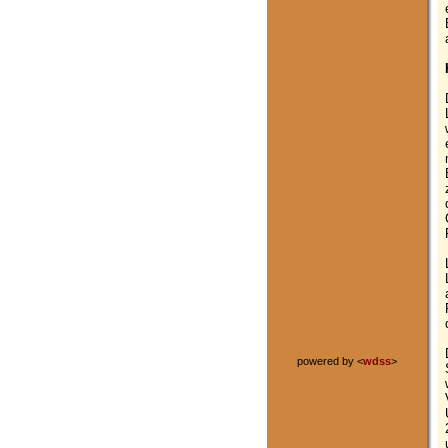
powered by <
wdss
>