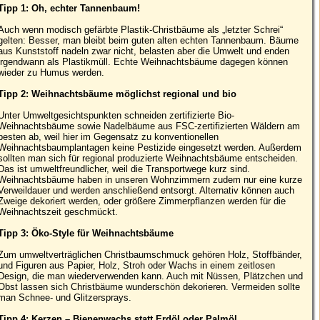
Tipp 1: Oh, echter Tannenbaum!
Auch wenn modisch gefärbte Plastik-Christbäume als „letzter Schrei“
gelten: Besser, man bleibt beim guten alten echten Tannenbaum. Bäume
aus Kunststoff nadeln zwar nicht, belasten aber die Umwelt und enden
irgendwann als Plastikmüll. Echte Weihnachtsbäume dagegen können
wieder zu Humus werden.
Tipp 2: Weihnachtsbäume möglichst regional und bio
Unter Umweltgesichtspunkten schneiden zertifizierte Bio-
Weihnachtsbäume sowie Nadelbäume aus FSC-zertifizierten Wäldern am
besten ab, weil hier im Gegensatz zu konventionellen
Weihnachtsbaumplantagen keine Pestizide eingesetzt werden. Außerdem
sollten man sich für regional produzierte Weihnachtsbäume entscheiden.
Das ist umweltfreundlicher, weil die Transportwege kurz sind.
Weihnachtsbäume haben in unseren Wohnzimmern zudem nur eine kurze
Verweildauer und werden anschließend entsorgt. Alternativ können auch
Zweige dekoriert werden, oder größere Zimmerpflanzen werden für die
Weihnachtszeit geschmückt.
Tipp 3: Öko-Style für Weihnachtsbäume
Zum umweltverträglichen Christbaumschmuck gehören Holz, Stoffbänder,
und Figuren aus Papier, Holz, Stroh oder Wachs in einem zeitlosen
Design, die man wiederverwenden kann. Auch mit Nüssen, Plätzchen und
Obst lassen sich Christbäume wunderschön dekorieren. Vermeiden sollte
man Schnee- und Glitzersprays.
Tipp 4: Kerzen – Bienenwachs statt Erdöl oder Palmöl