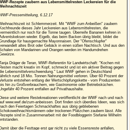
WWF-Rezepte zaubern aus Lebensmittelresten Leckereien für die
Weihnachtszeit
WWF-Pressemitteilung, 6.12.17
Weihnachtszeit ist Schlemmerzeit. Mit "WWF zum Anbeißen" zaubern
Kochfreunde dieses Jahr Leckereien aus Lebensmittelresten, die
vermeintlich nur noch für die Tonne taugen. Überreife Bananen kehren in
Adventskeksen wieder. Eigelb, das beim Backen übrig bleibt, bildet die
Grundlage für hausgemachte Mayonnaisen. Der "Ofenschlupfer"
verwandelt altes Brot oder Gebäck in einen süßen Nachtisch. Und aus den
Schalen von Mandarinen und Orangen werden im Handumdrehen
Gewürze.
Tanja Dräger de Teran, WWF-Referentin für Landwirtschaft: "Kochen mit
Resten macht kreativ im Kopf, schmeckt und ist ein aktiver Beitrag gegen
die Lebensmittelverschwendung." Laut WWF gehen in Deutschland
jährlich rund 18 Mio. Tonnen Nahrungsmittel verloren. Über 60 Prozent der
Verluste entstehen entlang der Wertschöpfungskette - vom Produzenten
bis hin zu Großverbrauchern, wie Gastronomie oder Betriebsküchen.
Ungefähr 40 Prozent entfallen auf Privathaushalte.
Diese und weitere Restekreationen veröffentlicht der WWF nach und nach
auf www.wwf.de/zum-anbeissen. Dort finden sich überdies Ideen, was sich
nach den Feiertagen Schmackhaftes aus übrig gebliebenen
Schokoweihnachtsmännern oder trockenen Plätzchen zaubern lässt. Alle
Rezepte sind in Zusammenarbeit mit der Foodbloggerin Stefanie Wilhelm
entstanden.
Damit über die Festtage erst gar nicht zu viele Essensreste anfallen,