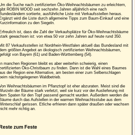
Um die Suche nach zertifizierten Öko-Weihnachtsbäumen zu erleichtern,
gibt ROBIN WOOD seit sechzehn Jahren alljährlich eine nach
Bundesländern sortierte, ausführliche Liste mit Verkaufsstellen heraus.
Ergänzt wird die Liste durch allgemeine Tipps zum Baum-Einkauf und eine
Kurzinformation zu den Siegeln.
Erfreulich ist, dass die Zahl der Verkaufsplätze für Öko-Weihnachtsbäume
stark gewachsen ist: von etwa 50 vor zehn Jahren auf heute rund 350.
Mit 87 Verkaufsstellen ist Nordrhein-Westfalen aktuell das Bundesland mit
dem größten Angebot an ökologisch zertifizierten Weihnachtsbäumen,
gefolgt von Bayern (61) und Baden-Württemberg (54).
In manchen Regionen bleibt es aber weiterhin schwierig, einen
zertifizierten Öko-Christbaum zu finden. Dann ist die Wahl eines Baumes
aus der Region eine Alternative, am besten einer zum Selberschlagen
beim nächstgelegenen Waldbetrieb.
Von Weihnachtsbäumen im Pflanztopf ist eher abzuraten. Meist sind die
Wurzeln der Bäume stark verletzt, weil sie kurz vor der Auslieferung mit
dem Spaten für den Topf passend gemacht wurden. Außerdem werden die
Bäume durch das Aufstellen in der warmen Weihnachtsstube aus dem
Winterschlaf gerissen. Etliche erfrieren dann später draußen oder wachsen
nicht mehr richtig an.
Reste zum Feste