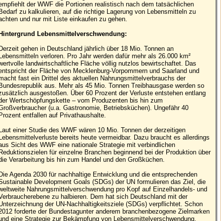
empfiehlt der WWF die Portionen realistisch nach dem tatsächlichen
Bedarf zu kalkulieren, auf die richtige Lagerung von Lebensmitteln zu
achten und nur mit Liste einkaufen zu gehen.
Hintergrund Lebensmittelverschwendung:
Derzeit gehen in Deutschland jährlich über 18 Mio. Tonnen an
Lebensmitteln verloren. Pro Jahr werden dafür mehr als 26.000 km²
wertvolle landwirtschaftliche Fläche völlig nutzlos bewirtschaftet. Das
entspricht der Fläche von Mecklenburg-Vorpommern und Saarland und
macht fast ein Drittel des aktuellen Nahrungsmittelverbrauchs der
Bundesrepublik aus. Mehr als 45 Mio. Tonnen Treibhausgase werden so
zusätzlich ausgestoßen. Über 60 Prozent der Verluste entstehen entlang
der Wertschöpfungskette – vom Produzenten bis hin zum
Großverbraucher (u.a. Gastronomie, Betriebsküchen). Ungefähr 40
Prozent entfallen auf Privathaushalte.
Laut einer Studie des WWF wären 10 Mio. Tonnen der derzeitigen
Lebensmittelverluste bereits heute vermeidbar. Dazu braucht es allerdings
aus Sicht des WWF eine nationale Strategie mit verbindlichen
Reduktionszielen für einzelne Branchen beginnend bei der Produktion über
die Verarbeitung bis hin zum Handel und den Großküchen.
Die Agenda 2030 für nachhaltige Entwicklung und die entsprechenden
Sustainable Development Goals (SDGs) der UN formulieren das Ziel, die
weltweite Nahrungsmittelverschwendung pro Kopf auf Einzelhandels- und
Verbraucherebene zu halbieren. Dem hat sich Deutschland mit der
Unterzeichnung der UN-Nachhaltigkeitsziele (SDGs) verpflichtet. Schon
2012 forderte der Bundestagunter anderem branchenbezogene Zielmarken
und eine Strategie zur Bekämpfung von Lebensmittelverschwendung.