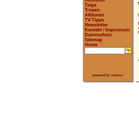
Faszination
Taiga
Tropen
Aktionen
TV-Tipps
Newsletter
Kontakt / Impressum
Datenschutz
Sitemap
Home
.
powered by <
wdss
>