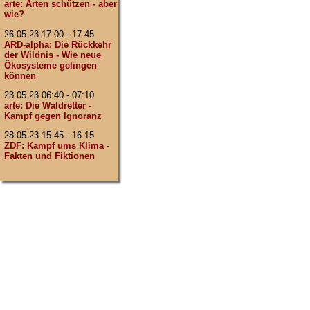
arte: Arten schützen - aber
wie?
26.05.23 17:00 - 17:45
ARD-alpha: Die Rückkehr
der Wildnis - Wie neue
Ökosysteme gelingen
können
23.05.23 06:40 - 07:10
arte: Die Waldretter -
Kampf gegen Ignoranz
28.05.23 15:45 - 16:15
ZDF: Kampf ums Klima -
Fakten und Fiktionen