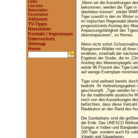
Links
„Wenn wir die Auswirkungen des
Literatur
bekommen, werden die Tiger in
Materialien
überleben können“, erklärt WW
Faszination
Tiger sowohl in den im Winter 
Aktionen
im tropischen Regenwald überle
TV-Tipps
prognostizierte Anstieg des Me
Newsletter
Anpassungsfähigkeit des Tigers
Kontakt / Impressum
überstrapazieren“, so Homes.
Datenschutz
Sitemap
Wenn nicht sofort Schutzmaßna
Home
Mangroven-Wälder mit all ihren
ernähren, innerhalb der nächste
.
Ergebnis der Studie, die im „Cli
Anstieg des Meeresspiegels um
würde 96 Prozent des Tiger-Leb
auf wenige Exemplare minimier
Tiger sind weltweit bereits dur
bedroht. Ihr Verbreitungsgebiet
geschrumpft. „Tiger werden für i
für die traditionelle asiatische
noch von den Auswirkungen des
befürchten, dass diese Vielzah
Raubkatze an den Rand des Aus
Die Sundarbans sind die größ
der Erde. Das UNESCO Weltnatu
Ganges in Indien und Bangladesc
200 Tiger, sondern auch für zahl
Vögeln und Säugetieren.