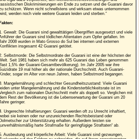
rassistischen Diskriminierungen ein Ende zu setzen und die Guarani davor
zu schützen. Wenn nicht schnellstens und wirksam etwas unternommen
wird, werden noch viele weitere Guarani leiden und sterben.“
Fakten:
1. Gewalt: Die Guarani sind gewalttätigen Übergriffen ausgesetzt und viele
Anführer der Guarani sind tödlichen Attentaten zum Opfer gefallen. Im
Jahr 2008 wurden in Mato Grosso do Sul bei internen und externen
Konflikten insgesamt 42 Guarani getötet.
2. Selbstmorde: Die Selbstmordrate der Guarani ist eine der höchsten der
Welt. Seit 1981 haben sich mehr als 625 Guarani das Leben genommen
(fast 1,5% der Guarani-Gesamtbevölkerung). Im Jahr 2005 war ihre
Suizidrate 19 mal höher als der nationale Durchschnitt. Auch Guarani-
Kinder, sogar im Alter von neun Jahren, haben Selbstmord begangen.
3. Mangelernährung und schlechter Gesundheitszustand: Viele Guarani
leiden unter Mangelernährung und die Kindersterblichkeitsrate ist im
Vergleich zum nationalen Durchschnitt mehr als doppelt so. Verglichen mit
dem Rest der Bevölkerung ist die Lebenserwartung der Guarani um 20
Jahre geringer.
4. Ungerechte Inhaftierungen: Guarani werden oft zu Unrecht inhaftiert,
wobei sie keinen oder nur unzureichenden Rechtsbeistand oder
Dolmetscher zur Unterstützung erhalten. Außerdem leisten sie
„unverhältnismäßig harte Strafmaße für geringfügige Straftaten“ ab.
5. Ausbeutung und körperliche Arbeit: Viele Guarani sind gezwungen,