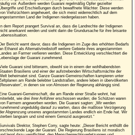
häufig vor. Außerdem werden Guarani regelmäßig Opfer gezielter
Übergriffe und Erschießungen durch bewaffnete Wächter. Diese werden
von Viehzüchtern angeheuert, die sich meist widerrechtlich auf dem
angestammten Land der Indigenen niedergelassen haben.
In dem Report prangert Survival an, dass die Landrechte der Indigenen
nicht anerkannt werden und sieht darin die Grundursache für ihre brisante
Lebenssituation.
Der Bericht warnt davor, dass die Indigenen im Zuge des erhöhten Bedarfs
an Ethanol als Alternativtreibstoff weitere Gebiete ihres angestammten
Landes an Farmer verlieren werden. Diese Entwicklung verschlechtert die
Lebenslage der Guarani zunehmend.
Viele Guarani sind bitterarm, obwohl sie in einem der wohlhabendsten
Staaten Brasiliens und einer der aufstrebenden Wirtschaftsmächte der
Welt beheimatet sind. Ganze Guarani-Gemeinschaften kampieren unter
Zeltplanen am Rande belebter Landstraßen, andere leben in übervölkerten
„Reservaten“, in denen sie von Almosen der Regierung abhängig sind.
Eine Guarani-Gemeinschaft, die am Rande einer Straße wohnt, hat
miterlebt, wie drei ihrer Anführer erschossen wurden; die Schützen waren
von Farmern angeworben worden. Die Guarani sagten: „Wir werden
zunehmend ungeduldig darauf zu warten, dass die maßlose Verzögerung
der Abgrenzung unseres angestammten Landes endlich ein Ende hat. Wir
sterben langsam und sind einem Genozid ausgesetzt.“
Survivals Direktor, Stephen Corry, sagte heute: „Dieser Bericht enthüllt die
erschreckende Lage der Guarani. Die Regierung Brasiliens ist moralisch
und legal dazu verpflichtet, den Menschenrechtsverletzungen und