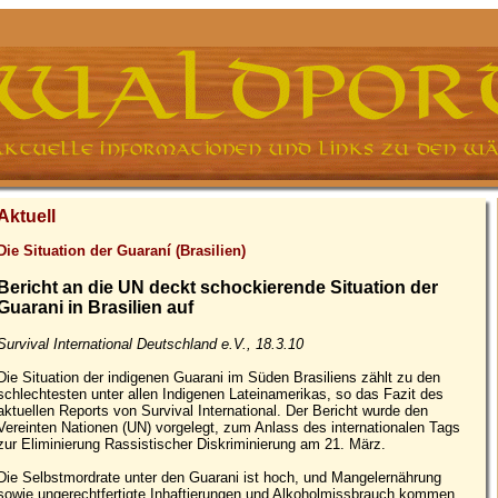
Aktuell
Die Situation der Guaraní (Brasilien)
Bericht an die UN deckt schockierende Situation der
Guarani in Brasilien auf
Survival International Deutschland e.V., 18.3.10
Die Situation der indigenen Guarani im Süden Brasiliens zählt zu den
schlechtesten unter allen Indigenen Lateinamerikas, so das Fazit des
aktuellen Reports von Survival International. Der Bericht wurde den
Vereinten Nationen (UN) vorgelegt, zum Anlass des internationalen Tags
zur Eliminierung Rassistischer Diskriminierung am 21. März.
Die Selbstmordrate unter den Guarani ist hoch, und Mangelernährung
sowie ungerechtfertigte Inhaftierungen und Alkoholmissbrauch kommen