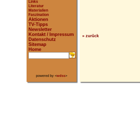
Links
Literatur
Materialien
Faszination
Aktionen
TV-Tipps
Newsletter
Kontakt / Impressum
» zurück
Datenschutz
Sitemap
Home
.
powered by <
wdss
>