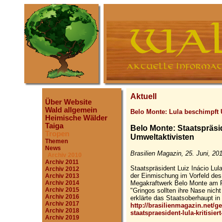
Aktuell
Über Website
Wald allgemein
Belo Monte: Lula beschimpft
Heimische Wälder
Taiga
Belo Monte: Staatspräsid
Tropen
Umweltaktivisten
Themen
News
Brasilien Magazin, 25. Juni, 20
Archiv 2010
Archiv 2011
Staatspräsident Luiz Inácio Lu
Archiv 2012
der Einmischung im Vorfeld de
Archiv 2013
Megakraftwerk Belo Monte am Ri
Archiv 2014
Archiv 2015
"Gringos sollten ihre Nase nicht
Archiv 2016
erklärte das Staatsoberhaupt in 
Archiv 2017
http://brasilienmagazin.net/
Archiv 2018
staatspraesident-lula-kritisie
Archiv 2019