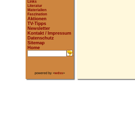
Links
Literatur
Materialien
Faszination
Aktionen
TV-Tipps
Newsletter
Kontakt / Impressum
Datenschutz
Sitemap
Home
.
powered by <
wdss
>