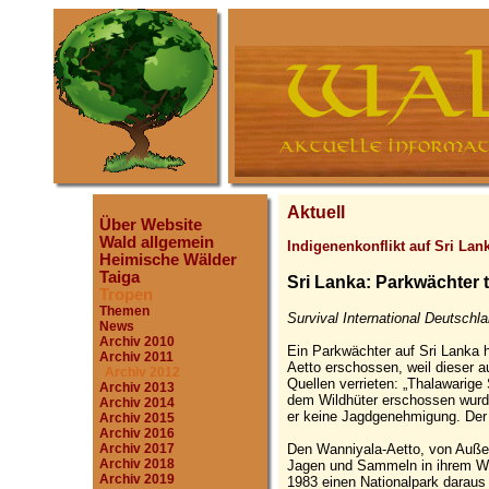
Aktuell
Über Website
Wald allgemein
Indigenenkonflikt auf Sri Lan
Heimische Wälder
Taiga
Sri Lanka: Parkwächter 
Tropen
Themen
Survival International Deutschla
News
Archiv 2010
Ein Parkwächter auf Sri Lanka 
Archiv 2011
Aetto erschossen, weil dieser a
Archiv 2012
Quellen verrieten: „Thalawarige 
Archiv 2013
dem Wildhüter erschossen wurde.
Archiv 2014
er keine Jagdgenehmigung. Der 
Archiv 2015
Archiv 2016
Den Wanniyala-Aetto, von Auße
Archiv 2017
Archiv 2018
Jagen und Sammeln in ihrem W
Archiv 2019
1983 einen Nationalpark daraus 