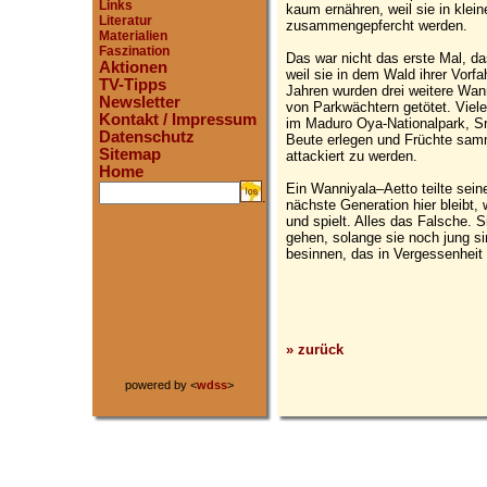
Links
kaum ernähren, weil sie in kle
Literatur
zusammengepfercht werden.
Materialien
Faszination
Das war nicht das erste Mal, 
Aktionen
weil sie in dem Wald ihrer Vorfa
TV-Tipps
Jahren wurden drei weitere Wann
Newsletter
von Parkwächtern getötet. Viel
Kontakt / Impressum
im Maduro Oya-Nationalpark, Sr
Datenschutz
Beute erlegen und Früchte samm
Sitemap
attackiert zu werden.
Home
Ein Wanniyala–Aetto teilte sei
.
nächste Generation hier bleibt, 
und spielt. Alles das Falsche. 
gehen, solange sie noch jung si
besinnen, das in Vergessenheit 
» zurück
powered by <
wdss
>