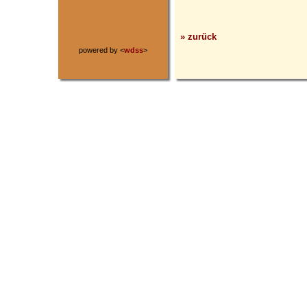
» zurück
powered by <
wdss
>