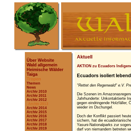
Aktuell
Über Website
Wald allgemein
AKTION zu Ecuadors Indigen
Heimische Wälder
Taiga
Ecuadors isoliert leben
Tropen
Themen
"Rettet den Regenwald" e.V. Pre
News
Archiv 2010
Die Szenen im Amazonasregenw
Archiv 2011
Jahrhunderte: Unkontaktierte In
Archiv 2012
gegen eindringende Holzfäller,
Archiv 2013
wieder im Dschungel.
Archiv 2014
Archiv 2015
Doch der Konflikt passiert heu
Archiv 2016
sichern, hat die ecuadorianisch
Archiv 2017
Archiv 2018
Yasuni-Nationalparks zur sogen
Archiv 2019
darf von niemandem betreten w