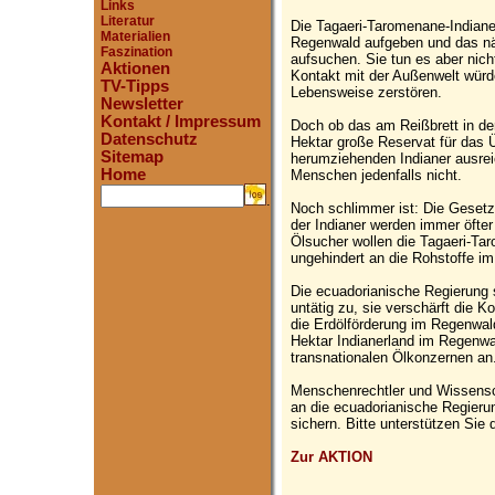
Links
Literatur
Die Tagaeri-Taromenane-Indianer
Materialien
Regenwald aufgeben und das nä
Faszination
aufsuchen. Sie tun es aber nic
Aktionen
Kontakt mit der Außenwelt würde
TV-Tipps
Lebensweise zerstören.
Newsletter
Kontakt / Impressum
Doch ob das am Reißbrett in de
Datenschutz
Hektar große Reservat für das 
Sitemap
herumziehenden Indianer ausreic
Home
Menschen jedenfalls nicht.
.
Noch schlimmer ist: Die Geset
der Indianer werden immer öfter 
Ölsucher wollen die Tagaeri-T
ungehindert an die Rohstoffe i
Die ecuadorianische Regierung 
untätig zu, sie verschärft die K
die Erdölförderung im Regenwald
Hektar Indianerland im Regenwa
transnationalen Ölkonzernen an
Menschenrechtler und Wissensc
an die ecuadorianische Regieru
sichern. Bitte unterstützen Sie
Zur AKTION