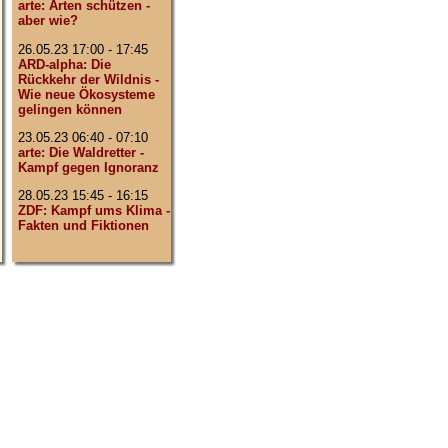
arte: Arten schützen -
aber wie?
26.05.23 17:00 - 17:45
ARD-alpha: Die
Rückkehr der Wildnis -
Wie neue Ökosysteme
gelingen können
23.05.23 06:40 - 07:10
arte: Die Waldretter -
Kampf gegen Ignoranz
28.05.23 15:45 - 16:15
ZDF: Kampf ums Klima -
Fakten und Fiktionen