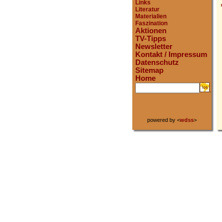
Links
Literatur
Materialien
Faszination
Aktionen
TV-Tipps
Newsletter
Kontakt / Impressum
Datenschutz
Sitemap
Home
.
powered by <
wdss
>