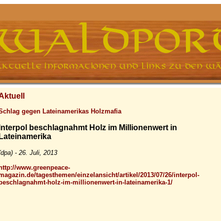
Aktuell
Schlag gegen Lateinamerikas Holzmafia
Interpol beschlagnahmt Holz im Millionenwert in
Lateinamerika
(dpa) - 26. Juli, 2013
http://www.greenpeace-
magazin.de/tagesthemen/einzelansicht/artikel/2013/07/26/interpol-
beschlagnahmt-holz-im-millionenwert-in-lateinamerika-1/