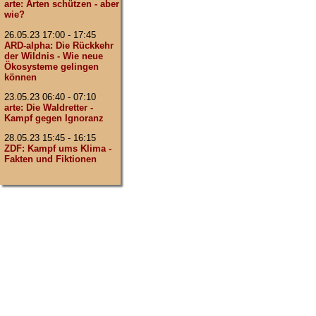
arte: Arten schützen - aber
wie?
26.05.23 17:00 - 17:45
ARD-alpha: Die Rückkehr
der Wildnis - Wie neue
Ökosysteme gelingen
können
23.05.23 06:40 - 07:10
arte: Die Waldretter -
Kampf gegen Ignoranz
28.05.23 15:45 - 16:15
ZDF: Kampf ums Klima -
Fakten und Fiktionen