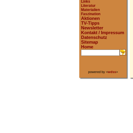
Links
Literatur
Materialien
Faszination
Aktionen
TV-Tipps
Newsletter
Kontakt / Impressum
Datenschutz
Sitemap
Home
.
powered by <
wdss
>