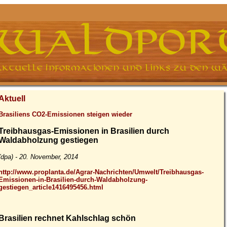
Aktuell
Brasiliens CO2-Emissionen steigen wieder
Treibhausgas-Emissionen in Brasilien durch
Waldabholzung gestiegen
(dpa) - 20. November, 2014
http://www.proplanta.de/Agrar-Nachrichten/Umwelt/Treibhausgas-
Emissionen-in-Brasilien-durch-Waldabholzung-
gestiegen_article1416495456.html
Brasilien rechnet Kahlschlag schön