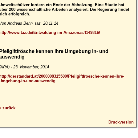
Umweltschützer fordern ein Ende der Abholzung. Eine Studie hat
über 200 wissenschaftliche Arbeiten analysiert. Die Regierung findet
sich erfolgreich.
Von Andreas Behn, taz, 20.11.14
http://www.taz.de/Entwaldung-im-Amazonas/!149816/
Pfeilgiftfrösche kennen ihre Umgebung in- und
auswendig
(APA) - 23. November, 2014
http://derstandard.at/2000008315500/Pfeilgiftfroesche-kennen-ihre-
Umgebung-in-und-auswendig
» zurück
Druckversion