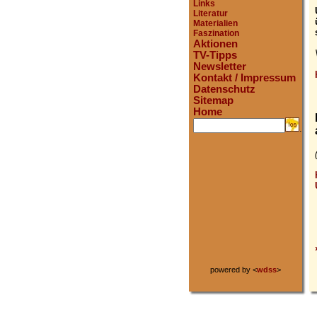
Links
Literatur
Materialien
Faszination
Aktionen
TV-Tipps
Newsletter
Kontakt / Impressum
Datenschutz
Sitemap
Home
.
powered by <
wdss
>