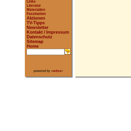
Links
Literatur
Materialien
Faszination
Aktionen
TV-Tipps
Newsletter
Kontakt / Impressum
Datenschutz
Sitemap
Home
.
powered by <
wdss
>