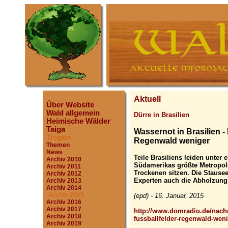
Aktuell
Über Website
Wald allgemein
Dürre in Brasilien
Heimische Wälder
Taiga
Wassernot in Brasilien -
Tropen
Regenwald weniger
Themen
News
Teile Brasiliens leiden unter
Archiv 2010
Südamerikas größte Metropol
Archiv 2011
Trockenen sitzen. Die Stauseen
Archiv 2012
Experten auch die Abholzung
Archiv 2013
Archiv 2014
Archiv 2015
(epd) - 16. Januar, 2015
Archiv 2016
Archiv 2017
http://www.domradio.de/nachr
Archiv 2018
fussballfelder-regenwald-wen
Archiv 2019