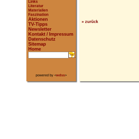
Links
Literatur
Materialien
Faszination
Aktionen
» zurück
TV-Tipps
Newsletter
Kontakt / Impressum
Datenschutz
Sitemap
Home
.
powered by <
wdss
>