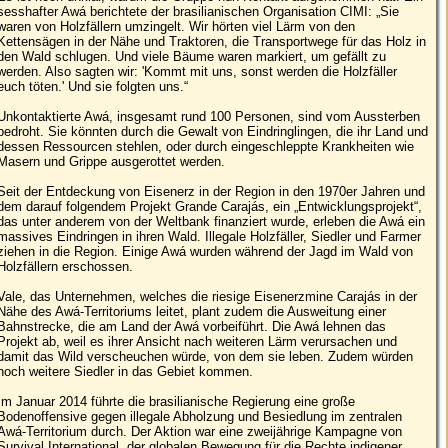
sesshafter Awá berichtete der brasilianischen Organisation CIMI: „Sie
waren von Holzfällern umzingelt. Wir hörten viel Lärm von den
Kettensägen in der Nähe und Traktoren, die Transportwege für das Holz in
den Wald schlugen. Und viele Bäume waren markiert, um gefällt zu
werden. Also sagten wir: 'Kommt mit uns, sonst werden die Holzfäller
euch töten.' Und sie folgten uns.“
Unkontaktierte Awá, insgesamt rund 100 Personen, sind vom Aussterben
bedroht. Sie könnten durch die Gewalt von Eindringlingen, die ihr Land und
dessen Ressourcen stehlen, oder durch eingeschleppte Krankheiten wie
Masern und Grippe ausgerottet werden.
Seit der Entdeckung von Eisenerz in der Region in den 1970er Jahren und
dem darauf folgendem Projekt Grande Carajás, ein „Entwicklungsprojekt“,
das unter anderem von der Weltbank finanziert wurde, erleben die Awá ein
massives Eindringen in ihren Wald. Illegale Holzfäller, Siedler und Farmer
ziehen in die Region. Einige Awá wurden während der Jagd im Wald von
Holzfällern erschossen.
Vale, das Unternehmen, welches die riesige Eisenerzmine Carajás in der
Nähe des Awá-Territoriums leitet, plant zudem die Ausweitung einer
Bahnstrecke, die am Land der Awá vorbeiführt. Die Awá lehnen das
Projekt ab, weil es ihrer Ansicht nach weiteren Lärm verursachen und
damit das Wild verscheuchen würde, von dem sie leben. Zudem würden
noch weitere Siedler in das Gebiet kommen.
Im Januar 2014 führte die brasilianische Regierung eine große
Bodenoffensive gegen illegale Abholzung und Besiedlung im zentralen
Awá-Territorium durch. Der Aktion war eine zweijährige Kampagne von
Survival International, der globalen Bewegung für die Rechte indigener