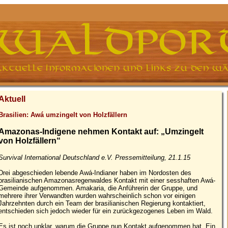
Aktuell
Brasilien: Awá umzingelt von Holzfällern
Amazonas-Indigene nehmen Kontakt auf: „Umzingelt
von Holzfällern“
Survival International Deutschland e.V. Pressemitteilung, 21.1.15
Drei abgeschieden lebende Awá-Indianer haben im Nordosten des
brasilianischen Amazonasregenwaldes Kontakt mit einer sesshaften Awá-
Gemeinde aufgenommen. Amakaria, die Anführerin der Gruppe, und
mehrere ihrer Verwandten wurden wahrscheinlich schon vor einigen
Jahrzehnten durch ein Team der brasilianischen Regierung kontaktiert,
entschieden sich jedoch wieder für ein zurückgezogenes Leben im Wald.
Es ist noch unklar, warum die Gruppe nun Kontakt aufgenommen hat. Ein