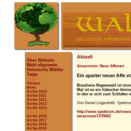
Aktuell
Über Website
Wald allgemein
Amazonien: Neue Affenart
Heimische Wälder
Taiga
Ein aparter neuer Affe
Tropen
Themen
Brasiliens Regenwald ist imm
News
Mal ist es ein hübscher klein
Archiv 2010
in den er sich zum Schlafen w
Archiv 2011
Archiv 2012
Von Daniel Lingenhöhl, Spektru
Archiv 2013
Archiv 2014
http://www.spektrum.de/news/
Archiv 2015
amazonas/1335662
Archiv 2016
Archiv 2017
Archiv 2018
Archiv 2019