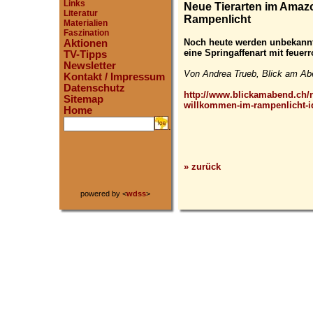
Links
Neue Tierarten im Amaz
Literatur
Rampenlicht
Materialien
Faszination
Noch heute werden unbekannt
Aktionen
eine Springaffenart mit feue
TV-Tipps
Newsletter
Von Andrea Trueb, Blick am Ab
Kontakt / Impressum
Datenschutz
http://www.blickamabend.ch/
Sitemap
willkommen-im-rampenlicht-i
Home
.
» zurück
powered by <
wdss
>