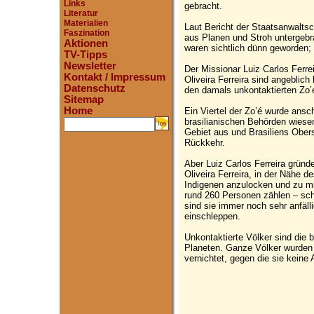
Links
gebracht.
Literatur
Materialien
Laut Bericht der Staatsanwaltsc
Faszination
aus Planen und Stroh untergebr
Aktionen
waren sichtlich dünn geworden; 
TV-Tipps
Newsletter
Der Missionar Luiz Carlos Ferr
Kontakt / Impressum
Oliveira Ferreira sind angeblich
Datenschutz
den damals unkontaktierten Zo’
Sitemap
Home
Ein Viertel der Zo’é wurde ansc
brasilianischen Behörden wies
.
Gebiet aus und Brasiliens Obers
Rückkehr.
Aber Luiz Carlos Ferreira grün
Oliveira Ferreira, in der Nähe d
Indigenen anzulocken und zu mi
rund 260 Personen zählen – sch
sind sie immer noch sehr anfäll
einschleppen.
Unkontaktierte Völker sind die
Planeten. Ganze Völker wurden
vernichtet, gegen die sie keine