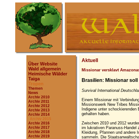
Aktuell
Über Website
Wald allgemein
Missionar versklavt Amazona
Heimische Wälder
Taiga
Brasilien: Missionar sol
Tropen
Themen
Survival International Deutschla
News
Archiv 2010
Einem Missionar mit Verbindun
Archiv 2011
Missionswerk New Tribes Missi
Archiv 2012
Indigene unter schockierenden 
Archiv 2013
gehalten haben.
Archiv 2014
Archiv 2015
Zwischen 2010 und 2012 wurden
Archiv 2016
im lukrativen Paranuss-Handel zu
Archiv 2017
Archiv 2018
Kleidung, Pfannen und andere I
Archiv 2019
sammeln. Die Staatsanwaltschaft