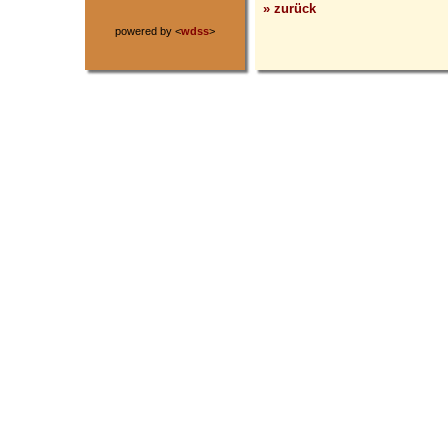
» zurück
powered by <
wdss
>