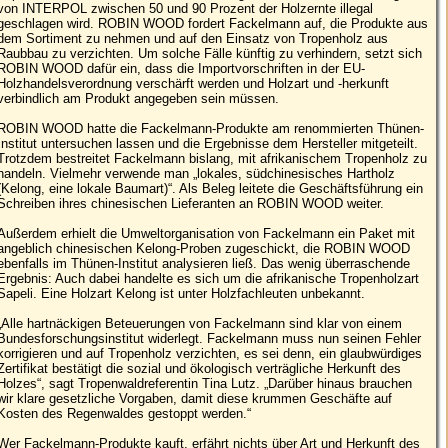
von INTERPOL zwischen 50 und 90 Prozent der Holzernte illegal
geschlagen wird. ROBIN WOOD fordert Fackelmann auf, die Produkte aus
dem Sortiment zu nehmen und auf den Einsatz von Tropenholz aus
Raubbau zu verzichten. Um solche Fälle künftig zu verhindern, setzt sich
ROBIN WOOD dafür ein, dass die Importvorschriften in der EU-
Holzhandelsverordnung verschärft werden und Holzart und -herkunft
verbindlich am Produkt angegeben sein müssen.
ROBIN WOOD hatte die Fackelmann-Produkte am renommierten Thünen-
Institut untersuchen lassen und die Ergebnisse dem Hersteller mitgeteilt.
Trotzdem bestreitet Fackelmann bislang, mit afrikanischem Tropenholz zu
handeln. Vielmehr verwende man „lokales, südchinesisches Hartholz
(Kelong, eine lokale Baumart)“. Als Beleg leitete die Geschäftsführung ein
Schreiben ihres chinesischen Lieferanten an ROBIN WOOD weiter.
Außerdem erhielt die Umweltorganisation von Fackelmann ein Paket mit
angeblich chinesischen Kelong-Proben zugeschickt, die ROBIN WOOD
ebenfalls im Thünen-Institut analysieren ließ. Das wenig überraschende
Ergebnis: Auch dabei handelte es sich um die afrikanische Tropenholzart
Sapeli. Eine Holzart Kelong ist unter Holzfachleuten unbekannt.
„Alle hartnäckigen Beteuerungen von Fackelmann sind klar von einem
Bundesforschungsinstitut widerlegt. Fackelmann muss nun seinen Fehler
korrigieren und auf Tropenholz verzichten, es sei denn, ein glaubwürdiges
Zertifikat bestätigt die sozial und ökologisch verträgliche Herkunft des
Holzes“, sagt Tropenwaldreferentin Tina Lutz. „Darüber hinaus brauchen
wir klare gesetzliche Vorgaben, damit diese krummen Geschäfte auf
Kosten des Regenwaldes gestoppt werden.“
Wer Fackelmann-Produkte kauft, erfährt nichts über Art und Herkunft des