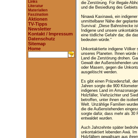
Links
die Zerstörung. Für illegale Ab
Literatur
und die Besiedlung des Gebiets
Materialien
Faszination
Ninawá Kaxinawá, ein indigener
Aktionen
unmittelbarer Nähe der geplante
TV-Tipps
Survival: „Diese Bahnstrecke is
Newsletter
Indigene und unsere unkontaktie
Kontakt / Impressum
eine tödliche Gefahr dar, die 
Datenschutz
bedeuten würde.“
Sitemap
Home
Unkontaktierte indigene Völker 
unseres Planeten. Ihnen würde i
.
Land die Zerstörung drohen. G
Gewalt der Außenstehenden und
oder Masern, gegen die Unkonta
ausgelöscht werden.
Es gibt einen Präzedenzfall, de
Jahren sorgte die 900 Kilomete
indigenes Land im Amazonasgebie
Holzfäller, Viehzüchter und Sied
betroffen, unter ihnen die isoli
Welt. Unzählige Familien wurde
die die Außenstehenden eingesc
sorgte dafür, dass mehr als 30
entwaldet wurden.
Auch Jahrzehnte später bedrohen
unkontaktiert lebenden Awá. I
Holzfällern gewaltsam aus ihrem