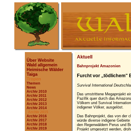
Aktuell
Über Website
Wald allgemein
Bahnprojekt Amazonien
Heimische Wälder
Taiga
Furcht vor „tödlichem“
Tropen
Themen
Survival International Deutschl
News
Archiv 2010
Das umstrittene Megaprojekt ei
Archiv 2011
Pazifik quer durch das Amazon
Archiv 2012
Völkern und Survival Internatio
Archiv 2013
indigener Völker, ausgelöst.
Archiv 2014
Archiv 2015
Das Bahnprojekt, das von der ch
Archiv 2016
würde diverse indigene Gebiete
Archiv 2017
Archiv 2018
den Regenwäldern Perus und Bra
Archiv 2019
Projekt umgesetzt werden, droh