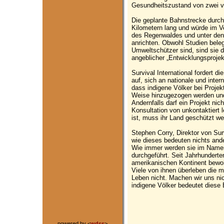
Gesundheitszustand von zwei vo
Die geplante Bahnstrecke durc
Kilometern lang und würde im V
des Regenwaldes und unter den 
anrichten. Obwohl Studien bele
Umweltschützer sind, sind sie 
angeblicher „Entwicklungsprojek
Survival International fordert d
auf, sich an nationale und inter
dass indigene Völker bei Projek
Weise hinzugezogen werden und
Andernfalls darf ein Projekt nic
Konsultation von unkontaktiert 
ist, muss ihr Land geschützt w
Stephen Corry, Direktor von Survi
wie dieses bedeuten nichts and
Wie immer werden sie im Namen 
durchgeführt. Seit Jahrhunderte
amerikanischen Kontinent bewoh
Viele von ihnen überleben die ma
Leben nicht. Machen wir uns nic
indigene Völker bedeutet diese B
powered by <
wdss
>