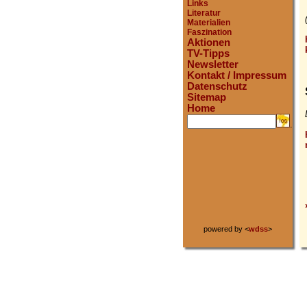
Links
Literatur
Materialien
Faszination
Aktionen
TV-Tipps
Newsletter
Kontakt / Impressum
Datenschutz
Sitemap
Home
.
powered by <
wdss
>