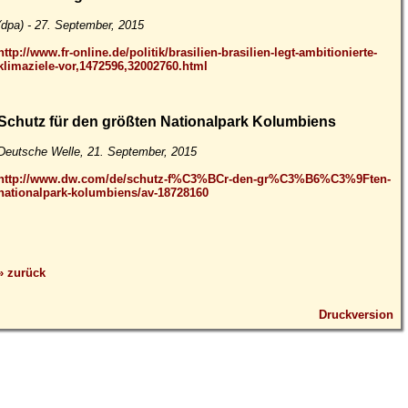
(dpa) - 27. September, 2015
http://www.fr-online.de/politik/brasilien-brasilien-legt-ambitionierte-
klimaziele-vor,1472596,32002760.html
Schutz für den größten Nationalpark Kolumbiens
Deutsche Welle, 21. September, 2015
http://www.dw.com/de/schutz-f%C3%BCr-den-gr%C3%B6%C3%9Ften-
nationalpark-kolumbiens/av-18728160
» zurück
Druckversion