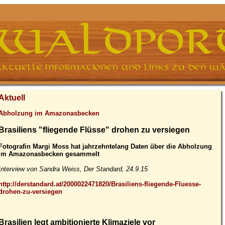
Aktuell
Abholzung im Amazonasbecken
Brasiliens "fliegende Flüsse" drohen zu versiegen
Fotografin Margi Moss hat jahrzehntelang Daten über die Abholzung
im Amazonasbecken gesammelt
Interview von Sandra Weiss, Der Standard, 24.9.15
http://derstandard.at/2000022471820/Brasiliens-fliegende-Fluesse-
drohen-zu-versiegen
Brasilien legt ambitionierte Klimaziele vor